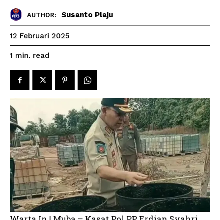
Susanto Plaju
AUTHOR:
12 Februari 2025
read
1
min.
Warta In | Muba – Kasat Pol PP Erdian Syahri