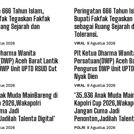
 666 Tahun Islam,
Peringatan 666 Tahun I
fak Tegaskan Fakfak
Bupati Fakfak Tegaskan
uang Sejarah dan
sebagai Ruang Sejarah 
Toleransi.
tus 2026
VIRAL
8 Agustus 2026
 Dharma Wanita
Plt Ketua Dharma Wanit
(DWP) Aceh Barat Lantik
Persatuan(DWP) Aceh Ba
DWP Unit UPTD RSUD Cut
Pengurus DWP Unit UPTD
Nyak Dien
tus 2026
VIRAL
8 Agustus 2026
nak Muda MainBareng di
*35.936 Anak Muda Main
p 2026,Wakapolri
Kapolri Cup 2026,Wakapo
ma Jadi
Jangan Cuma Jadi
adilah Talenta Digital*
Penonton,Jadilah Talenta
tus 2026
POLRI
8 Agustus 2026