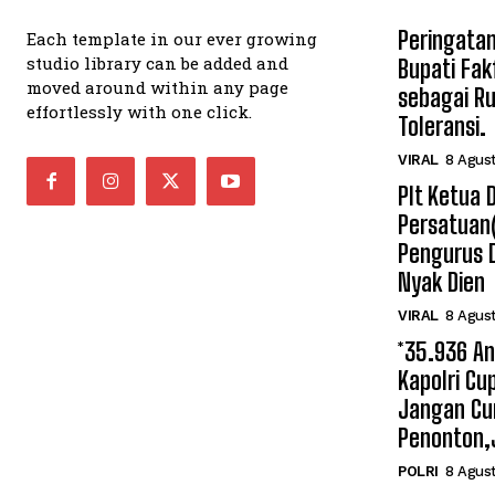
Peringatan
Each template in our ever growing
studio library can be added and
Bupati Fak
moved around within any page
sebagai R
effortlessly with one click.
Toleransi.
VIRAL
8 Agus
Plt Ketua
Persatuan
Pengurus 
Nyak Dien
VIRAL
8 Agus
*35.936 A
Kapolri Cu
Jangan Cu
Penonton,J
POLRI
8 Agus