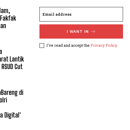
slam,
 Fakfak
dan
I WANT IN
I've read and accept the
Privacy Policy
.
a
rat Lantik
 RSUD Cut
Bareng di
lri
 Digital*