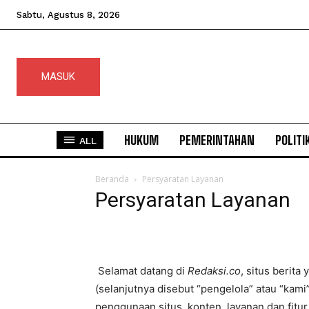
Sabtu, Agustus 8, 2026
MASUK
HUKUM
PEMERINTAHAN
POLITI
ALL
Beranda
Persyaratan Layanan
Persyaratan Layanan
Selamat datang di
Redaksi.co
, situs berita
(selanjutnya disebut “pengelola” atau “kami
penggunaan situs, konten, layanan dan fitur