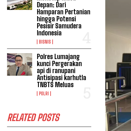
Depan: Dari
Hamparan Pertanian
hingga Potensi
Pesisir Samudera
Indonesia
BISNIS
Polres Lumajang
kunci Pergerakan
api di ranupani
Antisipasi karhutla
TNBTS Meluas
POLRI
RELATED POSTS