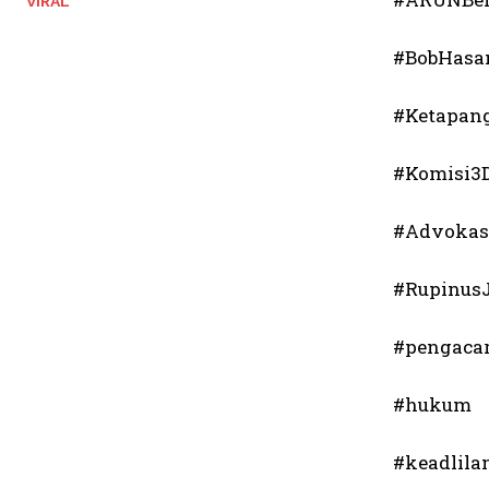
VIRAL
#BobHasa
#Ketapan
#Komisi3
#Advokas
#Rupinus
#pengaca
#hukum
#keadlila