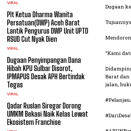
VIRAL
Dugaan ke
Plt Ketua Dharma Wanita
Persatuan(DWP) Aceh Barat
Tujuanny
Lantik Pengurus DWP Unit UPTD
Mendorong
RSUD Cut Nyak Dien
VIRAL
“Kami dat
Dugaan Penyimpangan Dana
Hibah KPU Sulbar Disorot,
Didamping
IPMAPUS Desak APH Bertindak
Barat dan
Tegas
jalan, huk
VIRAL
#Pelanjau
Qadar Ruslan Siregar Dorong
UMKM Bekasi Naik Kelas Lewat
#DariDes
Ekosistem Franchise
#ARUNBe