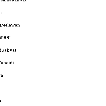
n
gMelawan
DPRRI
iRakyat
Junaidi
ra
n