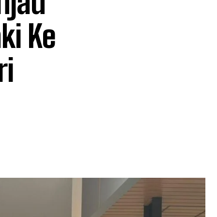
njau
ki Ke
ri