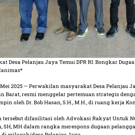
at Desa Pelanjau Jaya Temui DPR RI: Bongkar Duga
Manimas*
5 Mei 2025 — Perwakilan masyarakat Desa Pelanjau 
n Barat, resmi menggelar pertemuan strategis dengan
pin oleh Dr. Bob Hasan, S.H., M.H., di ruang kerja Komi
 tersebut difasilitasi oleh Advokasi Rakyat Untuk 
n, SH,.MH dalam rangka merespons dugaan pelangga
 di wilayah/desa Pelanjau Jaya.