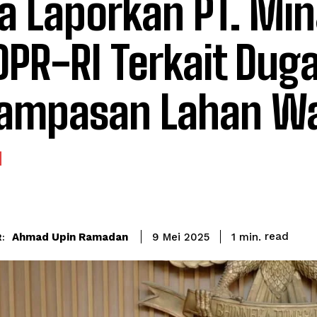
a Laporkan PT. Mi
DPR-RI Terkait Dug
ampasan Lahan Wa
read
Ahmad Upin Ramadan
1
min.
9 Mei 2025
: