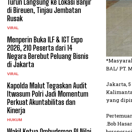
Turun Langsung ke Lokasi Banjir
di Bireuen, Tinjau Jembatan
Rusak
VIRAL
Menperin Buka ILF & IGT Expo
2026, 210 Peserta dari 14
Negara Berebut Peluang Bisnis
*Masyarak
di Jakarta
BAL/ PT. 
VIRAL
Jakarta, 
Kapolda Malut Tegaskan Audit
Kalimanta
Itwasum Polri Jadi Momentum
yang dipim
Perkuat Akuntabilitas dan
Kinerja
Pertemuan
HUKUM
.Bob Hasa
Wakil Ketua Ombudsman RI Nilai
beroperasi