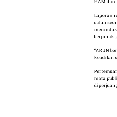
HAM dan k
Laporan re
salah seo
menindakl
berpihak p
“ARUN ber
keadilan s
Pertemuan
mata publ
diperjuan