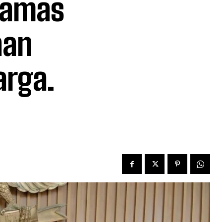
namas
aan
rga.