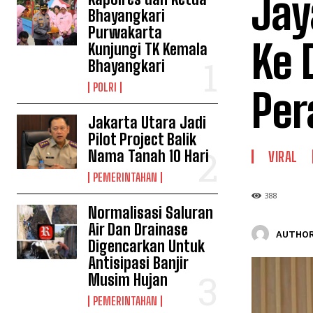
Jay
Bhayangkari
Purwakarta
Ke 
Kunjungi TK Kemala
Bhayangkari
POLRI
Per
Jakarta Utara Jadi
Pilot Project Balik
Nama Tanah 10 Hari
VIRAL
PEMERINTAHAN
388
Normalisasi Saluran
Air Dan Drainase
AUTHOR
Digencarkan Untuk
Antisipasi Banjir
Musim Hujan
PEMERINTAHAN