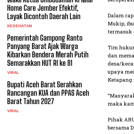
Home Care Jember Efektif,
Layak Dicontoh Daerah Lain
Dalam rap
Mukip, ib
KESEHATAN
termasuk 
Pemerintah Gampong Ranto
Panyang Barat Ajak Warga
Tim hukum 
Kibarkan Bendera Merah Putih
dan memap
Semarakkan HUT RI ke 81
desa/keca
upaya med
VIRAL
Ketapang 
Bupati Aceh Barat Serahkan
Rancangan KUA dan PPAS Aceh
“Masyaraka
Barat Tahun 2027
maka kami
VIRAL
Pihak ARU
bersama D