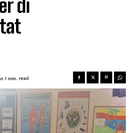
er di
tat
read
n 1
min.