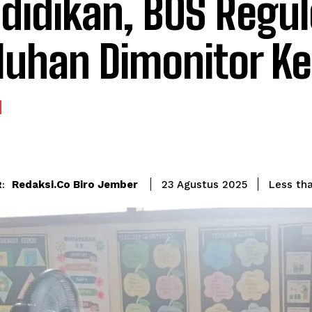
didikan, BOS Regul
uhan Dimonitor Ke
Redaksi.co Biro Jember
Less tha
23 Agustus 2025
: