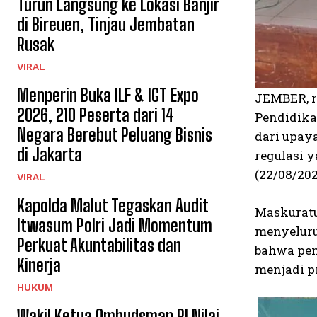
Turun Langsung ke Lokasi Banjir
di Bireuen, Tinjau Jembatan
Rusak
VIRAL
Menperin Buka ILF & IGT Expo
JEMBER, r
2026, 210 Peserta dari 14
Pendidika
Negara Berebut Peluang Bisnis
dari upay
di Jakarta
regulasi 
(22/08/202
VIRAL
Kapolda Malut Tegaskan Audit
Maskuratu
Itwasum Polri Jadi Momentum
menyeluru
Perkuat Akuntabilitas dan
bahwa pen
Kinerja
menjadi p
HUKUM
Wakil Ketua Ombudsman RI Nilai