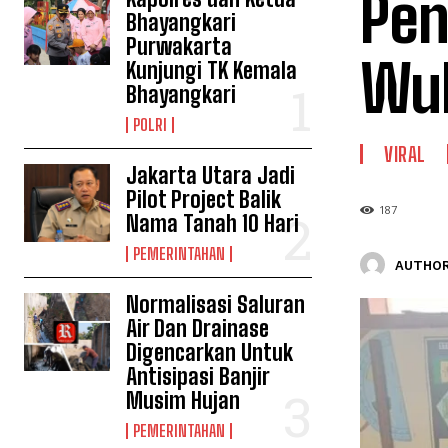
Pen
Bhayangkari
Purwakarta
Wul
Kunjungi TK Kemala
Bhayangkari
POLRI
VIRAL
Jakarta Utara Jadi
Pilot Project Balik
187
Nama Tanah 10 Hari
PEMERINTAHAN
AUTHOR
Normalisasi Saluran
Air Dan Drainase
Digencarkan Untuk
Antisipasi Banjir
Musim Hujan
PEMERINTAHAN