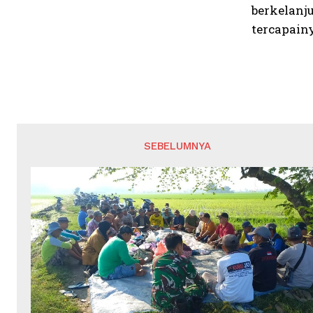
berkelanj
tercapain
SEBELUMNYA