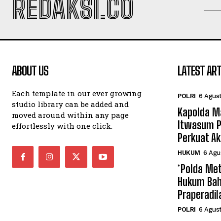
REDAKSI.CO
ABOUT US
LATEST ART
Each template in our ever growing
POLRI
6 Agus
studio library can be added and
Kapolda M
moved around within any page
Itwasum P
effortlessly with one click.
Perkuat Ak
HUKUM
6 Agu
*Polda Met
Hukum Bah
Praperadil
POLRI
6 Agus