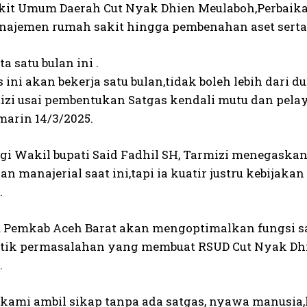
it Umum Daerah Cut Nyak Dhien Meulaboh,Perbaik
najemen rumah sakit hingga pembenahan aset serta
ta satu bulan ini .
s ini akan bekerja satu bulan,tidak boleh lebih dari d
izi usai pembentukan Satgas kendali mutu dan pela
marin 14/3/2025.
gi Wakil bupati Said Fadhil SH, Tarmizi menegaskan 
 manajerial saat ini,tapi ia kuatir justru kebijakan 
.
u Pemkab Aceh Barat akan mengoptimalkan fungsi sa
itik permasalahan yang membuat RSUD Cut Nyak Dhi
.
a kami ambil sikap tanpa ada satgas, nyawa manusia,