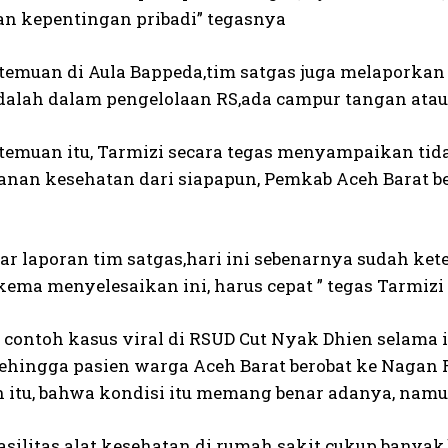
kan kepentingan pribadi” tegasnya
temuan di Aula Bappeda,tim satgas juga melaporkan 
dalah dalam pengelolaan RS,ada campur tangan atau
temuan itu, Tarmizi secara tegas menyampaikan tid
anan kesehatan dari siapapun, Pemkab Aceh Barat
r laporan tim satgas,hari ini sebenarnya sudah ke
ema menyelesaikan ini, harus cepat ” tegas Tarmizi 
u contoh kasus viral di RSUD Cut Nyak Dhien selama
,sehingga pasien warga Aceh Barat berobat ke Nagan 
 itu, bahwa kondisi itu memang benar adanya, namu
asilitas alat kesehatan di rumah sakit cukup banya