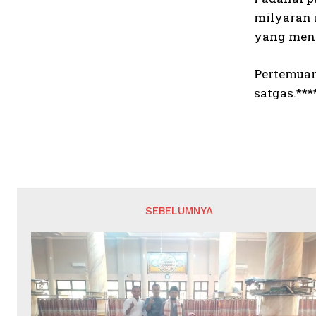
milyaran 
yang meng
Pertemuan 
satgas.***
SEBELUMNYA