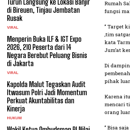
Turun Langsung ke Lokasi Banjir
Rumah Sak
di Bireuen, Tinjau Jembatan
fungsi ma
Rusak
” Target ki
VIRAL
,tim satga
Menperin Buka ILF & IGT Expo
kata Tarm
2026, 210 Peserta dari 14
Jum’at ke
Negara Berebut Peluang Bisnis
di Jakarta
Di dampin
pembenahan
VIRAL
pihak luar
Kapolda Malut Tegaskan Audit
Itwasum Polri Jadi Momentum
Karena it
Perkuat Akuntabilitas dan
mencari t
Kinerja
orang luar
HUKUM
” Bisa saj
Wakil Ketua Ombudsman RI Nilai