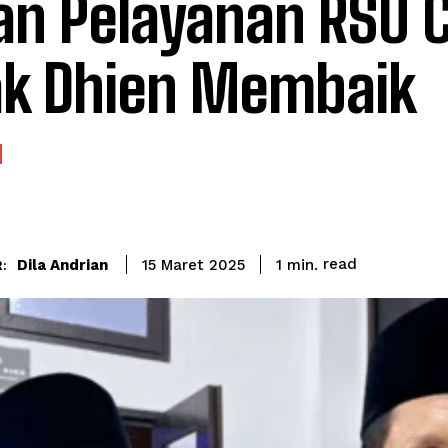
an Pelayanan RSU 
k Dhien Membaik
read
Dila Andrian
1
min.
15 Maret 2025
: