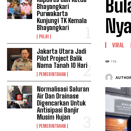
Bul
Bhayangkari
Purwakarta
Nya
Kunjungi TK Kemala
Bhayangkari
POLRI
VIRAL
Jakarta Utara Jadi
Pilot Project Balik
116
Nama Tanah 10 Hari
PEMERINTAHAN
AUTHOR
Normalisasi Saluran
Air Dan Drainase
Digencarkan Untuk
Antisipasi Banjir
Musim Hujan
PEMERINTAHAN