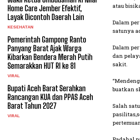
atau bisi
Home Care Jember Efektif,
Layak Dicontoh Daerah Lain
Dalam per
KESEHATAN
satunya a
Pemerintah Gampong Ranto
Panyang Barat Ajak Warga
Dalam per
dan pelay
Kibarkan Bendera Merah Putih
sakit.
Semarakkan HUT RI ke 81
VIRAL
“Mendenga
Bupati Aceh Barat Serahkan
buatkan sk
Rancangan KUA dan PPAS Aceh
Barat Tahun 2027
Salah sat
pasilitas
VIRAL
pertemuan
Padahal p