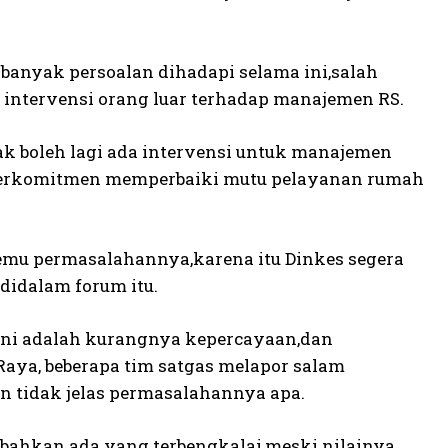
banyak persoalan dihadapi selama ini,salah
 intervensi orang luar terhadap manajemen RS.
ak boleh lagi ada intervensi untuk manajemen
 berkomitmen memperbaiki mutu pelayanan rumah
temu permasalahannya,karena itu Dinkes segera
didalam forum itu.
 ini adalah kurangnya kepercayaan,dan
Raya, beberapa tim satgas melapor salam
n tidak jelas permasalahannya apa.
k,bahkan ada yang terbengkalai,meski nilainya