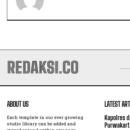
REDAKSI.CO
ABOUT US
LATEST ART
Kapolres d
Each template in our ever growing
studio library can be added and
Purwakart
moved around within any page