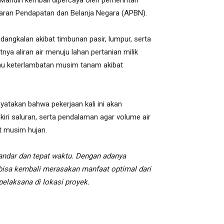
 Mandiri kembali dipercaya oleh pemerintah
ggaran Pendapatan dan Belanja Negara (APBN).
angkalan akibat timbunan pasir, lumpur, serta
a aliran air menuju lahan pertanian milik
tau keterlambatan musim tanam akibat
atakan bahwa pekerjaan kali ini akan
iri saluran, serta pendalaman agar volume air
t musim hujan.
andar dan tepat waktu. Dengan adanya
 bisa kembali merasakan manfaat optimal dari
 pelaksana di lokasi proyek.