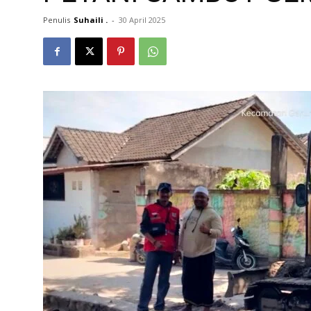
Penulis
Suhaili .
-
30 April 2025