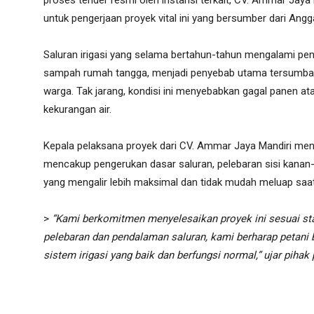
proses tender resmi oleh instansi terkait, CV. Ammar Jaya
untuk pengerjaan proyek vital ini yang bersumber dari An
Saluran irigasi yang selama bertahun-tahun mengalami pend
sampah rumah tangga, menjadi penyebab utama tersumbatny
warga. Tak jarang, kondisi ini menyebabkan gagal panen a
kekurangan air.
Kepala pelaksana proyek dari CV. Ammar Jaya Mandiri meny
mencakup pengerukan dasar saluran, pelebaran sisi kanan-k
yang mengalir lebih maksimal dan tidak mudah meluap saa
>
“Kami berkomitmen menyelesaikan proyek ini sesuai st
pelebaran dan pendalaman saluran, kami berharap petani
sistem irigasi yang baik dan berfungsi normal,” ujar pihak