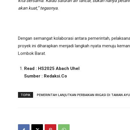
kita bersama. Kalau saluran air lancar, bukan hanya petan
akan kuat,” tegasnya.
Dengan semangat kolaborasi antara pemerintah, pelaksana 
proyek ini diharapkan menjadi langkah nyata menuju kemand
Lombok Barat.
Read : HS2025 Abach Uhel
Sumber : Redaksi.Co
TOPIK
PEMERINTAH LANJUTKAN PERBAIKAN IRIGASI DI TAMAN AYU