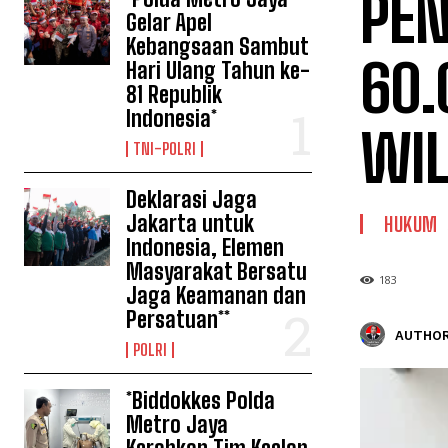
PEN
Gelar Apel
Kebangsaan Sambut
60.
Hari Ulang Tahun ke-
81 Republik
Indonesia*
WIL
TNI-POLRI
Deklarasi Jaga
Jakarta untuk
HUKUM
Indonesia, Elemen
Masyarakat Bersatu
183
Jaga Keamanan dan
Persatuan**
AUTHOR
POLRI
*Biddokkes Polda
Metro Jaya