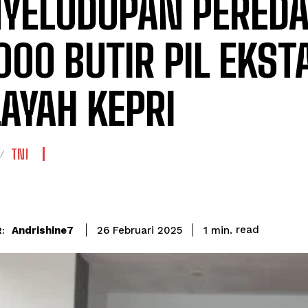
YELUDUPAN PERED
000 BUTIR PIL EKSTA
AYAH KEPRI
TNI
read
Andrishine7
1
min.
26 Februari 2025
: