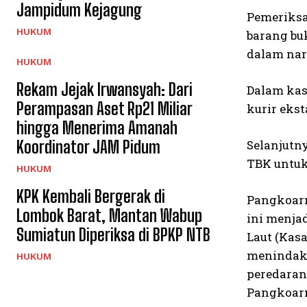
Jampidum Kejagung
Pemeriksa
HUKUM
barang buk
dalam nark
HUKUM
Rekam Jejak Irwansyah: Dari
Dalam kasu
Perampasan Aset Rp21 Miliar
kurir ekst
hingga Menerima Amanah
Koordinator JAM Pidum
Selanjutn
TBK untuk
HUKUM
KPK Kembali Bergerak di
Pangkoarm
Lombok Barat, Mantan Wabup
ini menja
Sumiatun Diperiksa di BPKP NTB
Laut (Kas
menindak 
HUKUM
peredaran
Pangkoarm