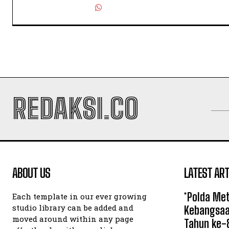
REDAKSI.CO
ABOUT US
LATEST ART
*Polda Met
Each template in our ever growing
studio library can be added and
Kebangsaa
moved around within any page
Tahun ke-8