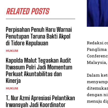
RELATED POSTS
Perpisahan Penuh Haru Warnai
Penutupan Taruna Bakti Akpol
di Tidore Kepulauan
Redaksi.c
Panglima 
HUKUM
Conferenc
Kapolda Malut Tegaskan Audit
Malaysia, 
Itwasum Polri Jadi Momentum
Perkuat Akuntabilitas dan
Dalam ket
Kinerja
menyampai
ditemukan 
HUKUM
dengan ni
T. Nur Azmi Apresiasi Pelantikan
menuju di
Irwansyah Jadi Koordinator