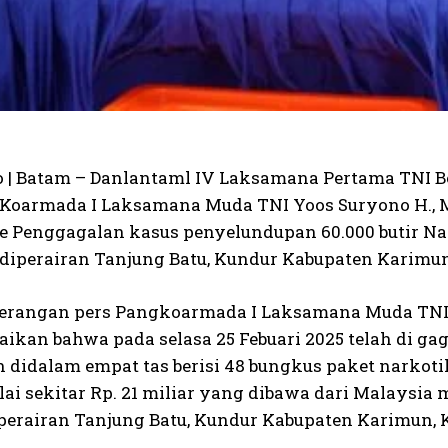
o | Batam – Danlantaml IV Laksamana Pertama TNI Be
Koarmada I Laksamana Muda TNI Yoos Suryono H., M.T
e Penggagalan kasus penyelundupan 60.000 butir Nark
diperairan Tanjung Batu, Kundur Kabupaten Karimun, 
erangan pers Pangkoarmada I Laksamana Muda TNI Yo
kan bahwa pada selasa 25 Febuari 2025 telah di g
didalam empat tas berisi 48 bungkus paket narkotika
lai sekitar Rp. 21 miliar yang dibawa dari Malaysi
perairan Tanjung Batu, Kundur Kabupaten Karimun, 