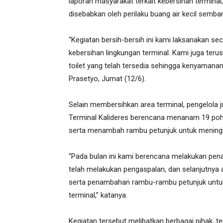
laporan masyarakat terkait kebersihan termina
disebabkan oleh perilaku buang air kecil semba
“Kegiatan bersih-bersih ini kami laksanakan s
kebersihan lingkungan terminal. Kami juga te
toilet yang telah tersedia sehingga kenyamanan 
Prasetyo, Jumat (12/6).
Selain membersihkan area terminal, pengelola
Terminal Kalideres berencana menanam 19 poh
serta menambah rambu petunjuk untuk mening
“Pada bulan ini kami berencana melakukan pen
telah melakukan pengaspalan, dan selanjutnya
serta penambahan rambu-rambu petunjuk unt
terminal,” katanya.
Kegiatan tersebut melibatkan berbagai pihak,