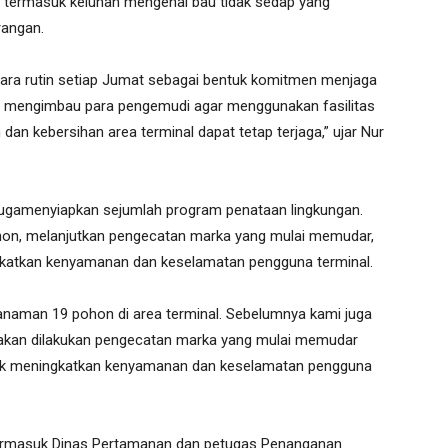
l, termasuk keluhan mengenai bau tidak sedap yang
rangan.
ecara rutin setiap Jumat sebagai bentuk komitmen menjaga
rus mengimbau para pengemudi agar menggunakan fasilitas
dan kebersihan area terminal dapat tetap terjaga,” ujar Nur
 jugamenyiapkan sejumlah program penataan lingkungan.
on, melanjutkan pengecatan marka yang mulai memudar,
katkan kenyamanan dan keselamatan pengguna terminal.
anaman 19 pohon di area terminal. Sebelumnya kami juga
 akan dilakukan pengecatan marka yang mulai memudar
uk meningkatkan kenyamanan dan keselamatan pengguna
 termasuk Dinas Pertamanan dan petugas Penanganan