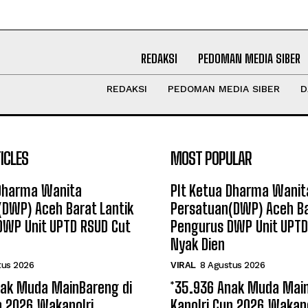
REDAKSI
PEDOMAN MEDIA SIBER
REDAKSI
PEDOMAN MEDIA SIBER
D
ICLES
MOST POPULAR
 Dharma Wanita
Plt Ketua Dharma Wanit
(DWP) Aceh Barat Lantik
Persatuan(DWP) Aceh Ba
DWP Unit UPTD RSUD Cut
Pengurus DWP Unit UPTD
Nyak Dien
tus 2026
VIRAL
8 Agustus 2026
nak Muda MainBareng di
*35.936 Anak Muda Main
p 2026,Wakapolri
Kapolri Cup 2026,Wakapo