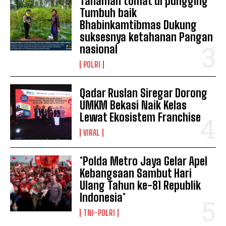
Tanaman tomat di pungging
Tumbuh baik
Bhabinkamtibmas Dukung
suksesnya ketahanan Pangan
nasional
POLRI
Qadar Ruslan Siregar Dorong
UMKM Bekasi Naik Kelas
Lewat Ekosistem Franchise
VIRAL
*Polda Metro Jaya Gelar Apel
Kebangsaan Sambut Hari
Ulang Tahun ke-81 Republik
Indonesia*
TNI-POLRI