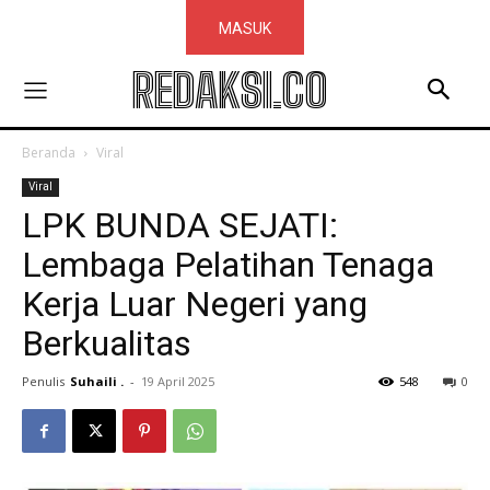
MASUK
REDAKSI.CO
Beranda
Viral
Viral
LPK BUNDA SEJATI:
Lembaga Pelatihan Tenaga
Kerja Luar Negeri yang
Berkualitas
Penulis
Suhaili .
-
19 April 2025
548
0