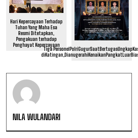
Hari Kepercayaan Terhadap
Tuhan Yang Maha Esa
Resmi Ditetapkan,
Pengakuan terhadap
Penghayat Kepercayaan
Tiga PersonelPolriGugurSaatBertugasUngkapK
diKatingan,DianugerahiKenaikanPangkatLuarBia
NILA WULANDARI