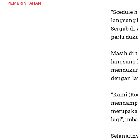
PEMERINTAHAN
“Scedule 
langsung 
Sergab di
perlu duk
Masih di 
langsung 
mendukung
dengan lan
“Kami (Ko
mendampi
merupakan
lagi”, im
Selanjutn