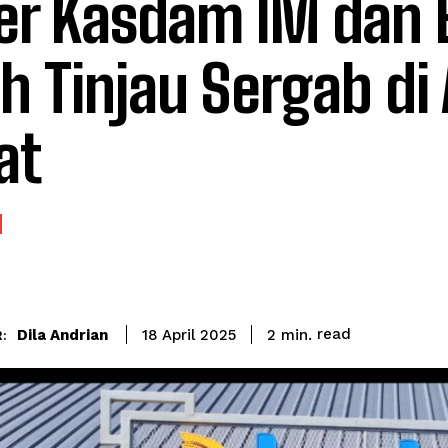
er Kasdam IM dan 
h Tinjau Sergab di
at
read
Dila Andrian
2
min.
18 April 2025
: