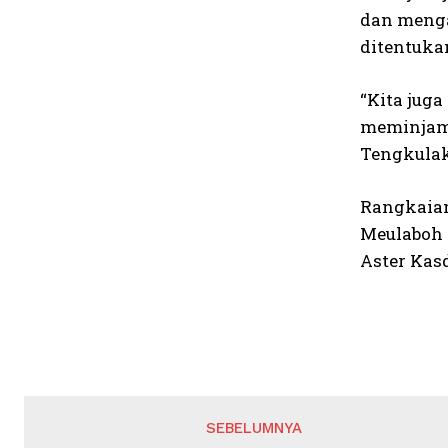
dan menga
ditentuka
“Kita jug
meminjam 
Tengkulak
Rangkaian
Meulaboh 
Aster Kas
SEBELUMNYA