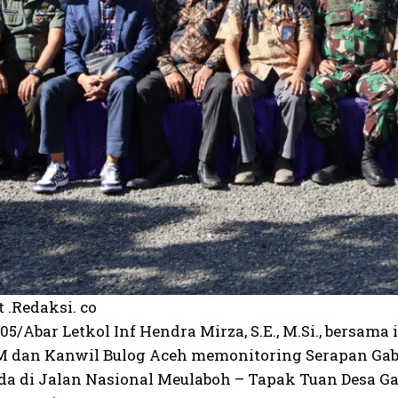
 .Redaksi. co
5/Abar Letkol Inf Hendra Mirza, S.E., M.Si., bersam
 dan Kanwil Bulog Aceh memonitoring Serapan Gaba
da di Jalan Nasional Meulaboh – Tapak Tuan Desa 