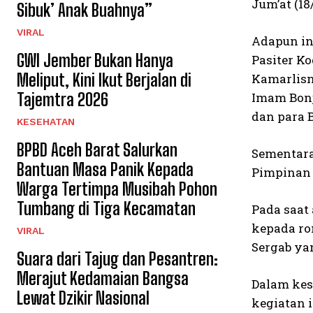
Jum’at (18
Sibuk’ Anak Buahnya”
VIRAL
Adapun in
GWI Jember Bukan Hanya
Pasiter Ko
Meliput, Kini Ikut Berjalan di
Kamarlisnu
Tajemtra 2026
Imam Bonjo
dan para 
KESEHATAN
BPBD Aceh Barat Salurkan
Sementara
Bantuan Masa Panik Kepada
Pimpinan 
Warga Tertimpa Musibah Pohon
Tumbang di Tiga Kecamatan
Pada saat
kepada ro
VIRAL
Sergab yan
Suara dari Tajug dan Pesantren:
Merajut Kedamaian Bangsa
Dalam kes
Lewat Dzikir Nasional
kegiatan 