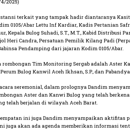
/4/2025)
stansi terkait yang tampak hadir diantaranya Kasit
dim 0105/Abar Lettu Inf Kardiar, Kadis Pertanian Safriz
r, Kepala Bulog Suhadi, S.T., M.T., Kabid Distribusi P
l Heri Candra, Persatuan Pemilik Kilang Padi (Perpa
Babinsa Pendamping dari jajaran Kodim 0105/Abar.
 rombongan Tim Monitoring Sergab adalah Aster Kasda
Perum Bulog Kanwil Aceh Ikhsan, S.P., dan Pabandya
 acara seremonial, dalam prolognya Dandim menyam
mbongan Aster dan Kanwi Bulog yang telah berkena
g telah berjalan di wilayah Aceh Barat.
empatan ini juga Dandim menyampaikan aktifitas p
ini juga akan ada agenda memberikan informasi te