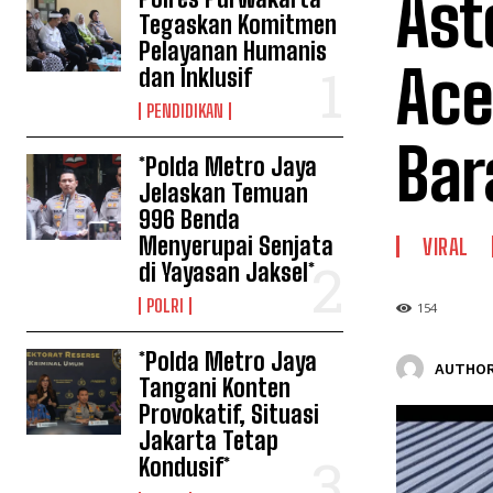
Ast
Tegaskan Komitmen
Pelayanan Humanis
Ace
dan Inklusif
PENDIDIKAN
Bar
*Polda Metro Jaya
Jelaskan Temuan
996 Benda
Menyerupai Senjata
VIRAL
di Yayasan Jaksel*
POLRI
154
*Polda Metro Jaya
AUTHOR
Tangani Konten
Provokatif, Situasi
Jakarta Tetap
Kondusif*