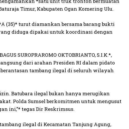
sil mengamankan *satu unit truk tronton bermuatan
 Baturaja Timur, Kabupaten Ogan Komering Ulu.
l *A (35)* turut diamankan bersama barang bukti
 yang diduga dipakai untuk koordinasi dengan
OL BAGUS SUROPRAROMO OKTOBRIANTO, S.I.K.*,
angsung dari arahan Presiden RI dalam pidato
berantasan tambang ilegal di seluruh wilayah
izin. Batubara ilegal bukan hanya merugikan
rakat. Polda Sumsel berkomitmen untuk mengusut
n ini,”* tegas Dir Reskrimsus.
 tambang ilegal di Kecamatan Tanjung Agung,