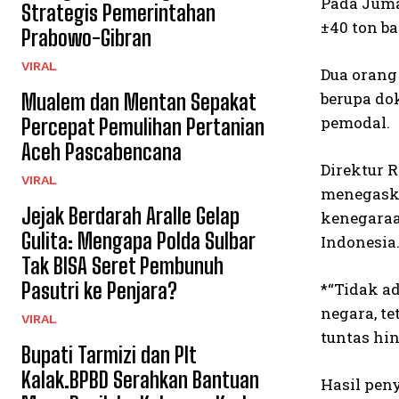
Pada Jumat
Strategis Pemerintahan
±40 ton ba
Prabowo-Gibran
VIRAL
Dua orang 
berupa do
Mualem dan Mentan Sepakat
pemodal.
Percepat Pemulihan Pertanian
Aceh Pascabencana
Direktur 
VIRAL
menegaska
Jejak Berdarah Aralle Gelap
kenegaraa
Gulita: Mengapa Polda Sulbar
Indonesia
Tak BISA Seret Pembunuh
Pasutri ke Penjara?
*“Tidak a
negara, t
VIRAL
tuntas hin
Bupati Tarmizi dan Plt
Kalak.BPBD Serahkan Bantuan
Hasil pen