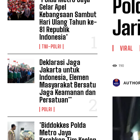
Pol
Gelar Apel
Kebangsaan Sambut
Jar
Hari Ulang Tahun ke-
81 Republik
Indonesia*
TNI-POLRI
VIRAL
Deklarasi Jaga
190
Jakarta untuk
Indonesia, Elemen
AUTHOR
Masyarakat Bersatu
Jaga Keamanan dan
Persatuan**
POLRI
*Biddokkes Polda
Metro Jaya