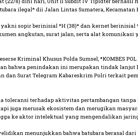
 (22/8) dini hari, Unit II Subdit IV Tipidter berha
tubara ilegal* dii Jalan Lintas Sumatera, Kecamatan
yakni sopir berinisial *H (38)* dan kernet berinisia
kumen angkutan, surat jalan, serta alat komunikasi
Reserse Kriminal Khusus Polda Sumsel, *KOMBES P
n bahwa penindakan ini merupakan tindak lanjut l
n dan Surat Telegram Kabareskrim Polri terkait pem
.
da toleransi terhadap aktivitas pertambangan tanpa 
etapi juga merusak ekosistem dan merugikan masya
gga ke aktor intelektual yang mengendalikan jaringa
yelidikan menunjukkan bahwa batubara berasal dari