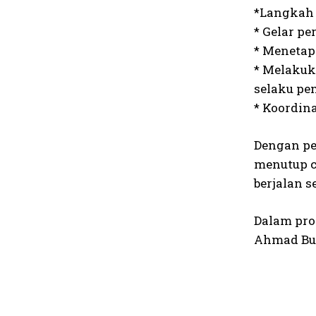
*Langkah 
* Gelar p
* Menetapk
* Melakuk
selaku pe
* Koordin
Dengan pe
menutup c
berjalan 
Dalam pro
Ahmad Bu