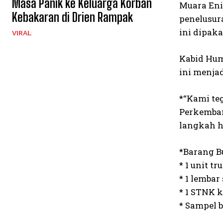
Masa Panik ke Keluarga Korban
Muara Eni
Kebakaran di Drien Rampak
penelusur
ini dipak
VIRAL
Kabid Hum
ini menja
*“Kami te
Perkemban
langkah h
*Barang B
* 1 unit t
* 1 lembar
* 1 STNK k
* Sampel b