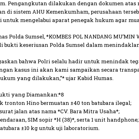
m. Pengangkutan dilakukan dengan dokumen atas n
an di sistem AHU Kemenkumham, perusahaan tersebut
ai untuk mengelabui aparat penegak hukum agar muat
as Polda Sumsel, *KOMBES POL NANDANG MU’MIN WI
di bukti keseriusan Polda Sumsel dalam menindaklan
gaskan bahwa Polri selalu hadir untuk menindak teg
gan kasus ini akan kami sampaikan secara transp
ukum yang dilakukan,”* ujar Kabid Humas.
ukti yang Diamankan:*8
ruk tronton Hino bermuatan ±40 ton batubara ilegal;
 surat jalan atas nama *CV. Bara Mitra Usaha*;
endaraan, SIM sopir *H (38)*, serta 1 unit handphone;
atubara ±10 kg untuk uji laboratorium.