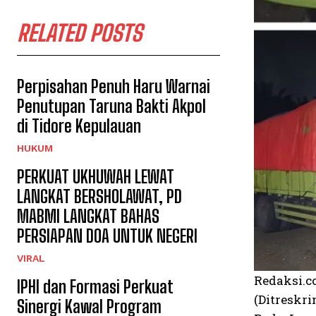
RELATED POSTS
Perpisahan Penuh Haru Warnai
Penutupan Taruna Bakti Akpol
di Tidore Kepulauan
HUKUM
PERKUAT UKHUWAH LEWAT
LANGKAT BERSHOLAWAT, PD
MABMI LANGKAT BAHAS
PERSIAPAN DOA UNTUK NEGERI
VIRAL
Redaksi.c
IPHI dan Formasi Perkuat
(Ditreskr
Sinergi Kawal Program