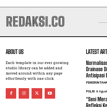
REDAKSI.CO
ABOUT US
LATEST ART
Normalisas
Each template in our ever growing
studio library can be added and
Drainase D
moved around within any page
Antisipasi
effortlessly with one click.
PEMERINTAH
POLRI
6 Agus
“Seni Mer
Refleksi K