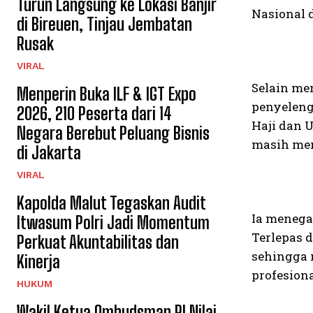
Turun Langsung ke Lokasi Banjir
Nasional 
di Bireuen, Tinjau Jembatan
Rusak
VIRAL
Selain me
Menperin Buka ILF & IGT Expo
penyeleng
2026, 210 Peserta dari 14
Haji dan 
Negara Berebut Peluang Bisnis
masih men
di Jakarta
VIRAL
Kapolda Malut Tegaskan Audit
Ia menega
Itwasum Polri Jadi Momentum
Terlepas 
Perkuat Akuntabilitas dan
sehingga 
Kinerja
profesiona
HUKUM
Wakil Ketua Ombudsman RI Nilai