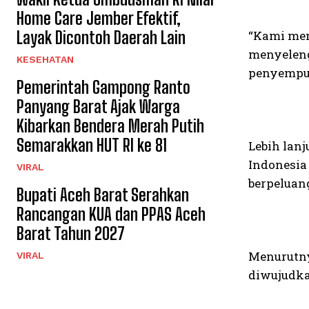
Home Care Jember Efektif,
Layak Dicontoh Daerah Lain
“Kami mem
menyeleng
KESEHATAN
penyempur
Pemerintah Gampong Ranto
Panyang Barat Ajak Warga
Kibarkan Bendera Merah Putih
Semarakkan HUT RI ke 81
Lebih lan
Indonesia
VIRAL
berpeluan
Bupati Aceh Barat Serahkan
Rancangan KUA dan PPAS Aceh
Barat Tahun 2027
Menurutny
VIRAL
diwujudka