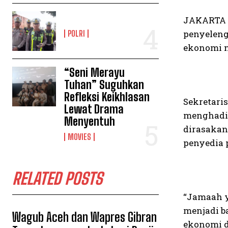
JAKARTA –
penyeleng
POLRI
ekonomi n
“Seni Merayu
Tuhan” Suguhkan
Refleksi Keikhlasan
Sekretari
Lewat Drama
menghadir
Menyentuh
dirasakan
MOVIES
penyedia 
RELATED POSTS
“Jamaah y
menjadi b
Wagub Aceh dan Wapres Gibran
ekonomi d