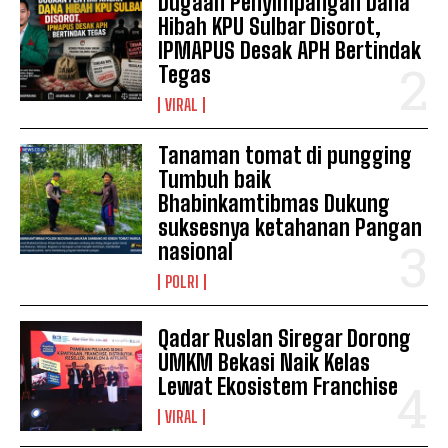
Dugaan Penyimpangan Dana
Hibah KPU Sulbar Disorot,
IPMAPUS Desak APH Bertindak
Tegas
VIRAL
Tanaman tomat di pungging
Tumbuh baik
Bhabinkamtibmas Dukung
suksesnya ketahanan Pangan
nasional
POLRI
Qadar Ruslan Siregar Dorong
UMKM Bekasi Naik Kelas
Lewat Ekosistem Franchise
VIRAL