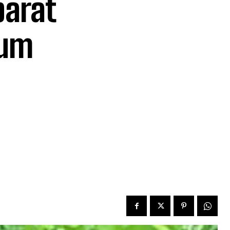
parat
kum