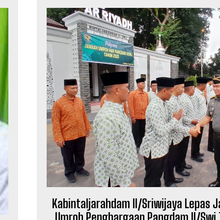
Kabintaljarahdam II/Sriwijaya Lepas
Umroh Penghargaan Pangdam ll/Swj