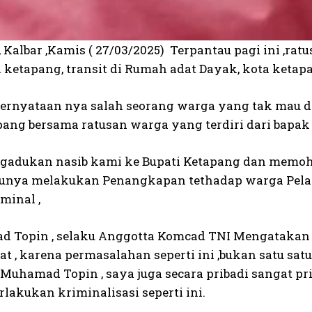
 Kalbar ,Kamis ( 27/03/2025) Terpantau pagi ini ,r
 ketapang, transit di Rumah adat Dayak, kota ketap
pernyataan nya salah seorang warga yang tak mau 
ang bersama ratusan warga yang terdiri dari bapak ,
adukan nasib kami ke Bupati Ketapang dan memoho
nya melakukan Penangkapan tethadap warga Pelan
minal ,
Topin , selaku Anggotta Komcad TNI Mengatakan 
t , karena permasalahan seperti ini ,bukan satu sat
a Muhamad Topin , saya juga secara pribadi sangat p
rlakukan kriminalisasi seperti ini.