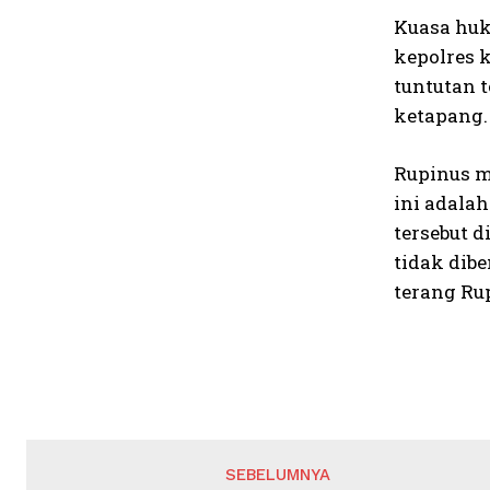
Kuasa huk
kepolres 
tuntutan 
ketapang.
Rupinus m
ini adala
tersebut 
tidak dib
terang Ru
SEBELUMNYA