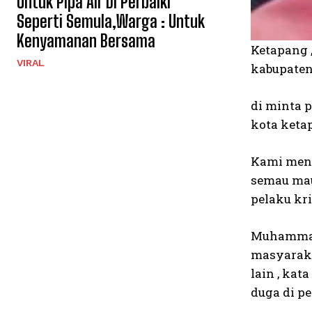
Untuk Pipa Air Di Perbaiki
Seperti Semula,Warga : Untuk
Kenyamanan Bersama
Ketapang ,
VIRAL
kabupaten
di minta 
kota ketap
Kami meng
semau mau
pelaku kri
Muhammad 
masyaraka
lain , kat
duga di pe