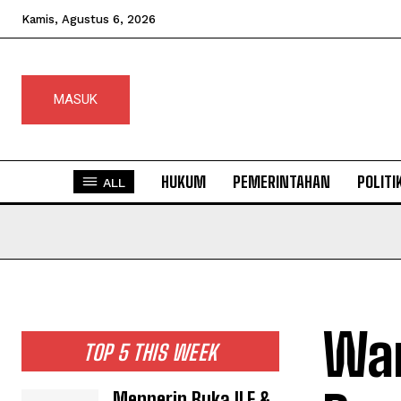
Kamis, Agustus 6, 2026
MASUK
HUKUM
PEMERINTAHAN
POLITI
ALL
War
TOP 5 THIS WEEK
Menperin Buka ILF &