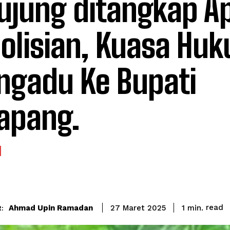
ujung ditangkap A
olisian, Kuasa Hu
gadu Ke Bupati
apang.
read
Ahmad Upin Ramadan
1
min.
27 Maret 2025
: