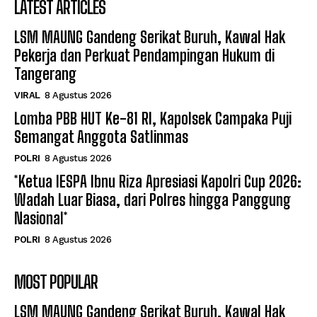
LATEST ARTICLES
LSM MAUNG Gandeng Serikat Buruh, Kawal Hak
Pekerja dan Perkuat Pendampingan Hukum di
Tangerang
VIRAL
8 Agustus 2026
Lomba PBB HUT Ke-81 RI, Kapolsek Campaka Puji
Semangat Anggota Satlinmas
POLRI
8 Agustus 2026
*Ketua IESPA Ibnu Riza Apresiasi Kapolri Cup 2026:
Wadah Luar Biasa, dari Polres hingga Panggung
Nasional*
POLRI
8 Agustus 2026
MOST POPULAR
LSM MAUNG Gandeng Serikat Buruh, Kawal Hak