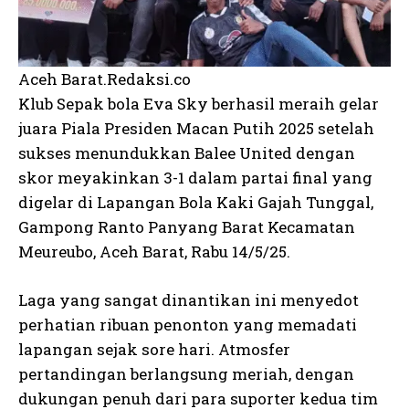
Aceh Barat.Redaksi.co
Klub Sepak bola Eva Sky berhasil meraih gelar
juara Piala Presiden Macan Putih 2025 setelah
sukses menundukkan Balee United dengan
skor meyakinkan 3-1 dalam partai final yang
digelar di Lapangan Bola Kaki Gajah Tunggal,
Gampong Ranto Panyang Barat Kecamatan
Meureubo, Aceh Barat, Rabu 14/5/25.
Laga yang sangat dinantikan ini menyedot
perhatian ribuan penonton yang memadati
lapangan sejak sore hari. Atmosfer
pertandingan berlangsung meriah, dengan
dukungan penuh dari para suporter kedua tim