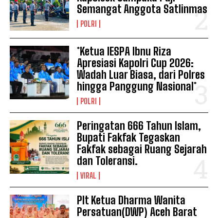
Semangat Anggota Satlinmas
POLRI
*Ketua IESPA Ibnu Riza
Apresiasi Kapolri Cup 2026:
Wadah Luar Biasa, dari Polres
hingga Panggung Nasional*
POLRI
Peringatan 666 Tahun Islam,
Bupati Fakfak Tegaskan
Fakfak sebagai Ruang Sejarah
dan Toleransi.
VIRAL
Plt Ketua Dharma Wanita
Persatuan(DWP) Aceh Barat