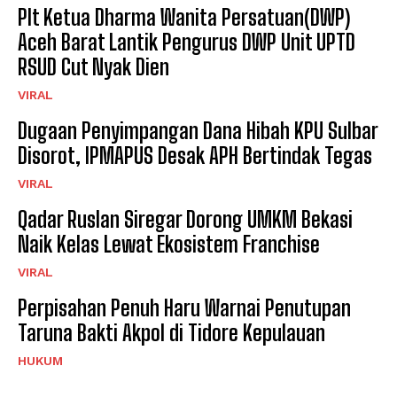
Plt Ketua Dharma Wanita Persatuan(DWP)
Aceh Barat Lantik Pengurus DWP Unit UPTD
RSUD Cut Nyak Dien
VIRAL
Dugaan Penyimpangan Dana Hibah KPU Sulbar
Disorot, IPMAPUS Desak APH Bertindak Tegas
VIRAL
Qadar Ruslan Siregar Dorong UMKM Bekasi
Naik Kelas Lewat Ekosistem Franchise
VIRAL
Perpisahan Penuh Haru Warnai Penutupan
Taruna Bakti Akpol di Tidore Kepulauan
HUKUM