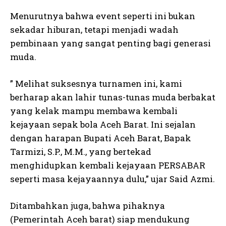
Menurutnya bahwa event seperti ini bukan
sekadar hiburan, tetapi menjadi wadah
pembinaan yang sangat penting bagi generasi
muda.
” Melihat suksesnya turnamen ini, kami
berharap akan lahir tunas-tunas muda berbakat
yang kelak mampu membawa kembali
kejayaan sepak bola Aceh Barat. Ini sejalan
dengan harapan Bupati Aceh Barat, Bapak
Tarmizi, S.P., M.M., yang bertekad
menghidupkan kembali kejayaan PERSABAR
seperti masa kejayaannya dulu,” ujar Said Azmi.
Ditambahkan juga, bahwa pihaknya
(Pemerintah Aceh barat) siap mendukung