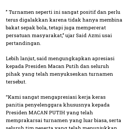
” Turnamen seperti ini sangat positif dan perlu
terus digalakkan karena tidak hanya membina
bakat sepak bola, tetapi juga mempererat
persatuan masyarakat,” ujar Said Azmi usai
pertandingan.
Lebih lanjut, said mengungkapkan apresiasi
kepada Presiden Macan Putih dan seluruh
pihak yang telah menyukseskan turnamen
tersebut.
“Kami sangat mengapresiasi kerja keras
panitia penyelenggara khususnya kepada
Presiden MACAN PUTIH yang telah
memprakarsai turnamen yang luar biasa, serta
seluruh tim peserta yang telah menunjukkan