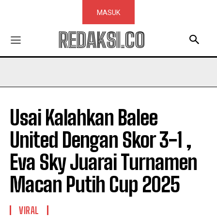
MASUK
REDAKSI.CO
Usai Kalahkan Balee
United Dengan Skor 3-1 ,
Eva Sky Juarai Turnamen
Macan Putih Cup 2025
VIRAL