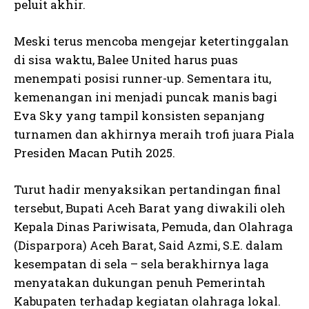
peluit akhir.
Meski terus mencoba mengejar ketertinggalan
di sisa waktu, Balee United harus puas
menempati posisi runner-up. Sementara itu,
kemenangan ini menjadi puncak manis bagi
Eva Sky yang tampil konsisten sepanjang
turnamen dan akhirnya meraih trofi juara Piala
Presiden Macan Putih 2025.
Turut hadir menyaksikan pertandingan final
tersebut, Bupati Aceh Barat yang diwakili oleh
Kepala Dinas Pariwisata, Pemuda, dan Olahraga
(Disparpora) Aceh Barat, Said Azmi, S.E. dalam
kesempatan di sela – sela berakhirnya laga
menyatakan dukungan penuh Pemerintah
Kabupaten terhadap kegiatan olahraga lokal.