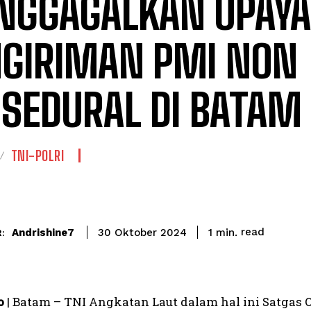
NGGAGALKAN UPAYA
GIRIMAN PMI NON
SEDURAL DI BATAM
TNI-POLRI
read
Andrishine7
1
min.
30 Oktober 2024
:
o
| Batam – TNI Angkatan Laut dalam hal ini Satgas O