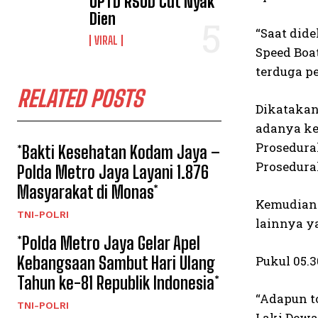
UPTD RSUD Cut Nyak
Dien
“Saat did
VIRAL
Speed Boa
terduga p
RELATED POSTS
Dikatakan
adanya ke
Prosedura
*Bakti Kesehatan Kodam Jaya –
Prosedural
Polda Metro Jaya Layani 1.876
Masyarakat di Monas*
Kemudian 
TNI-POLRI
lainnya y
*Polda Metro Jaya Gelar Apel
Kebangsaan Sambut Hari Ulang
Pukul 05.
Tahun ke-81 Republik Indonesia*
“Adapun t
TNI-POLRI
Laki Dewa