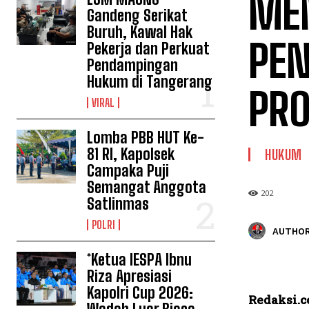
ME
Gandeng Serikat
Buruh, Kawal Hak
PEN
Pekerja dan Perkuat
Pendampingan
Hukum di Tangerang
PRO
VIRAL
Lomba PBB HUT Ke-
81 RI, Kapolsek
HUKUM
Campaka Puji
Semangat Anggota
202
Satlinmas
POLRI
AUTHOR
*Ketua IESPA Ibnu
Riza Apresiasi
Kapolri Cup 2026:
Redaksi.c