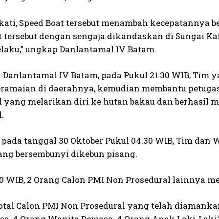
ekati, Speed Boat tersebut menambah kecepatannya 
t tersebut dengan sengaja dikandaskan di Sungai Ka
elaku,” ungkap Danlantamal IV Batam.
 Danlantamal IV Batam, pada Pukul 21.30 WIB, Tim
ramaian di daerahnya, kemudian membantu petuga
l yang melarikan diri ke hutan bakau dan berhasil
.
pada tanggal 30 Oktober Pukul 04.30 WIB, Tim dan
ang bersembunyi dikebun pisang.
30 WIB, 2 Orang Calon PMI Non Prosedural lainnya m
otal Calon PMI Non Prosedural yang telah diamankan
sa, 4 Orang Wanita Dewasa. 4 Orang Anak Laki-Laki,