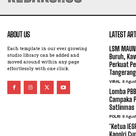
ABOUT US
LATEST ART
LSM MAUNG
Each template in our ever growing
studio library can be added and
Buruh, Kaw
moved around within any page
Perkuat P
effortlessly with one click.
Tangerang
VIRAL
8 Agus
Lomba PBB 
Campaka P
Satlinmas
POLRI
8 Agus
*Ketua IES
Kapolri Cu