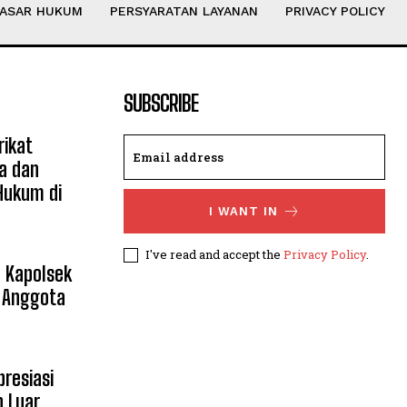
ASAR HUKUM
PERSYARATAN LAYANAN
PRIVACY POLICY
SUBSCRIBE
ikat
a dan
Hukum di
I WANT IN
I've read and accept the
Privacy Policy
.
, Kapolsek
 Anggota
presiasi
h Luar