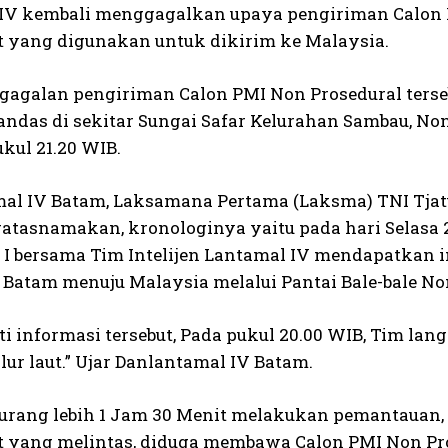
IV kembali menggagalkan upaya pengiriman Calon P
t yang digunakan untuk dikirim ke Malaysia.
gagalan pengiriman Calon PMI Non Prosedural terseb
kandas di sekitar Sungai Safar Kelurahan Sambau, No
kul 21.20 WIB.
al IV Batam, Laksamana Pertama (Laksma) TNI Tjatu
atasnamakan, kronologinya yaitu pada hari Selasa 29
I bersama Tim Intelijen Lantamal IV mendapatkan 
ri Batam menuju Malaysia melalui Pantai Bale-bale N
i informasi tersebut, Pada pukul 20.00 WIB, Tim la
ur laut.” Ujar Danlantamal IV Batam.
kurang lebih 1 Jam 30 Menit melakukan pemantauan, 
t yang melintas, diduga membawa Calon PMI Non Pros