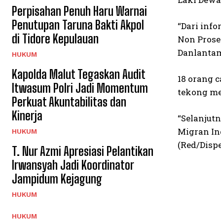
Perpisahan Penuh Haru Warnai
Penutupan Taruna Bakti Akpol
“Dari inf
di Tidore Kepulauan
Non Prose
Danlantam
HUKUM
Kapolda Malut Tegaskan Audit
18 orang 
Itwasum Polri Jadi Momentum
tekong me
Perkuat Akuntabilitas dan
Kinerja
“Selanjut
Migran In
HUKUM
(Red/Disp
T. Nur Azmi Apresiasi Pelantikan
Irwansyah Jadi Koordinator
Jampidum Kejagung
HUKUM
HUKUM