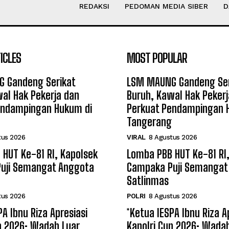
REDAKSI
PEDOMAN MEDIA SIBER
D
ICLES
MOST POPULAR
 Gandeng Serikat
LSM MAUNG Gandeng Ser
al Hak Pekerja dan
Buruh, Kawal Hak Pekerj
endampingan Hukum di
Perkuat Pendampingan 
Tangerang
tus 2026
VIRAL
8 Agustus 2026
HUT Ke-81 RI, Kapolsek
Lomba PBB HUT Ke-81 RI
uji Semangat Anggota
Campaka Puji Semangat
Satlinmas
tus 2026
POLRI
8 Agustus 2026
PA Ibnu Riza Apresiasi
*Ketua IESPA Ibnu Riza A
p 2026: Wadah Luar
Kapolri Cup 2026: Wada