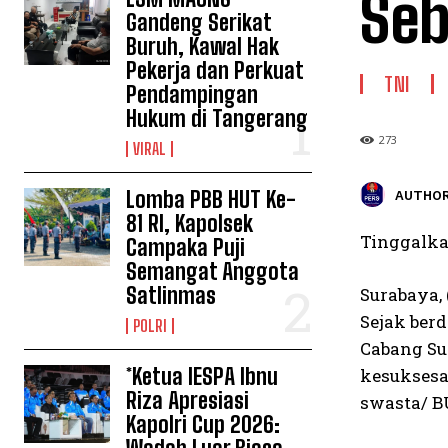
Seb
Gandeng Serikat
Buruh, Kawal Hak
Pekerja dan Perkuat
TNI
Pendampingan
Hukum di Tangerang
273
VIRAL
Lomba PBB HUT Ke-
AUTHOR
81 RI, Kapolsek
Tinggalka
Campaka Puji
Semangat Anggota
Satlinmas
Surabaya, 
Sejak ber
POLRI
Cabang Su
*Ketua IESPA Ibnu
kesuksesa
Riza Apresiasi
swasta/ B
Kapolri Cup 2026: