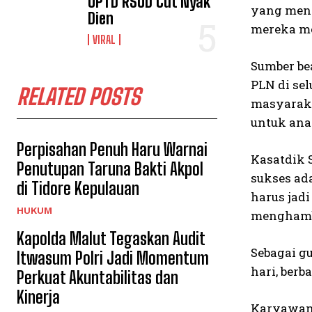
UPTD RSUD Cut Nyak
yang meng
Dien
mereka me
VIRAL
Sumber be
PLN di se
RELATED POSTS
masyaraka
untuk ana
Perpisahan Penuh Haru Warnai
Kasatdik 
Penutupan Taruna Bakti Akpol
sukses ada
di Tidore Kepulauan
harus jad
HUKUM
menghamba
Kapolda Malut Tegaskan Audit
Sebagai g
Itwasum Polri Jadi Momentum
hari, ber
Perkuat Akuntabilitas dan
Kinerja
Karyawan 