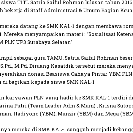
 siswa TITL Satria Saiful Rohman lulusan tahun 2016
lah bekerja di Staff Administrasi & Umum Bagian Ke
 mereka datang ke SMK KAL-1 dengan membawa rom
. Mereka menyampaikan materi : “Sosialisasi Keten
M PLN UP3 Surabaya Selatan”
ampil sebagai guru TAMU, Satria Saiful Rohman bese
S.Pd., M.Pd. Diruang Kasatdik tersebut mereka me
nyerahkan donasi Beasiswa Cahaya Pintar YBM PLN U
 di bagikan kepada siswa SMK KAL-1.
 karyawan PLN yang hadir ke SMK KAL-1 terdiri dari 
rina Putri (Team Leader Adm & Mum) , Krisna Sutopo 
hman, Hadiyono (YBM), Munzir (YBM) dan Mega (YBM
nya mereka di SMK KAL-1 sungguh menjadi kebangg