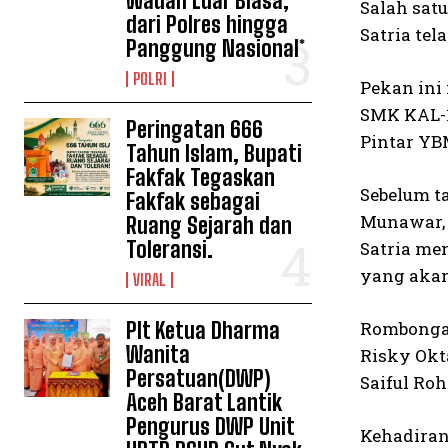
Wadah Luar Biasa,
Salah satu
dari Polres hingga
Satria te
Panggung Nasional*
POLRI
Pekan ini
SMK KAL-1
Peringatan 666
Pintar YB
Tahun Islam, Bupati
Fakfak Tegaskan
Sebelum t
Fakfak sebagai
Munawar, 
Ruang Sejarah dan
Toleransi.
Satria me
yang akan
VIRAL
Plt Ketua Dharma
Rombongan
Wanita
Risky Okta
Persatuan(DWP)
Saiful Ro
Aceh Barat Lantik
Pengurus DWP Unit
Kehadiran