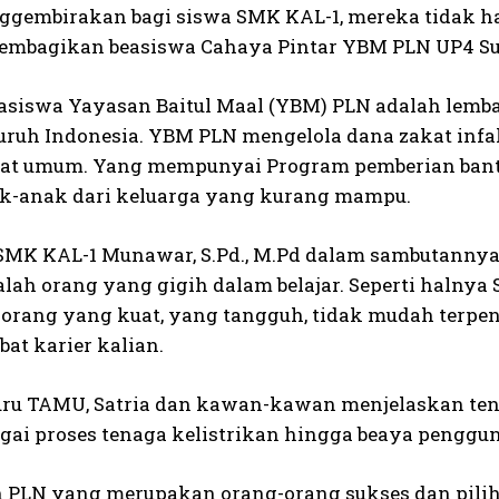
gembirakan bagi siswa SMK KAL-1, mereka tidak ha
mbagikan beasiswa Cahaya Pintar YBM PLN UP4 Sur
asiswa Yayasan Baitul Maal (YBM) PLN adalah lemba
luruh Indonesia. YBM PLN mengelola dana zakat inf
t umum. Yang mempunyai Program pemberian bantua
k-anak dari keluarga yang kurang mampu.
SMK KAL-1 Munawar, S.Pd., M.Pd dalam sambutann
lah orang yang gigih dalam belajar. Seperti halnya 
i orang yang kuat, yang tangguh, tidak mudah terpe
t karier kalian.
uru TAMU, Satria dan kawan-kawan menjelaskan tent
bagai proses tenaga kelistrikan hingga beaya penggu
PLN yang merupakan orang-orang sukses dan pilih