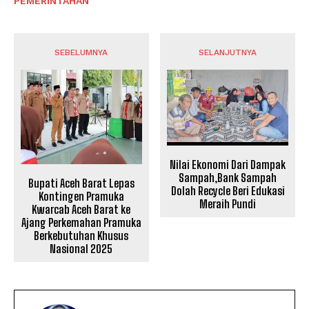
PEMERINTAHAN
SEBELUMNYA
SELANJUTNYA
Nilai Ekonomi Dari Dampak
Sampah,Bank Sampah
Bupati Aceh Barat Lepas
Dolah Recycle Beri Edukasi
Kontingen Pramuka
Meraih Pundi
Kwarcab Aceh Barat ke
Ajang Perkemahan Pramuka
Berkebutuhan Khusus
Nasional 2025