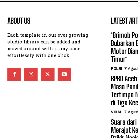
ABOUT US
LATEST ART
*Brimob P
Each template in our ever growing
studio library can be added and
Bubarkan B
moved around within any page
Motor Dia
effortlessly with one click.
Timur*
POLRI
7 Agus
BPBD Aceh
Masa Pani
Tertimpa 
di Tiga K
VIRAL
7 Agus
Suara dari
Merajut K