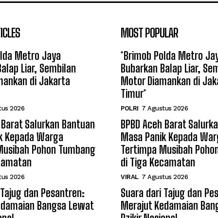
ICLES
MOST POPULAR
olda Metro Jaya
*Brimob Polda Metro Ja
alap Liar, Sembilan
Bubarkan Balap Liar, Se
mankan di Jakarta
Motor Diamankan di Jak
Timur*
tus 2026
POLRI
7 Agustus 2026
 Barat Salurkan Bantuan
BPBD Aceh Barat Salurk
k Kepada Warga
Masa Panik Kepada War
Musibah Pohon Tumbang
Tertimpa Musibah Poho
ecamatan
di Tiga Kecamatan
tus 2026
VIRAL
7 Agustus 2026
 Tajug dan Pesantren:
Suara dari Tajug dan Pe
edamaian Bangsa Lewat
Merajut Kedamaian Ban