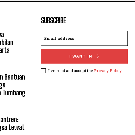
SUBSCRIBE
ya
mbilan
arta
I WANT IN
I've read and accept the
Privacy Policy
.
an Bantuan
ga
n Tumbang
santren:
gsa Lewat