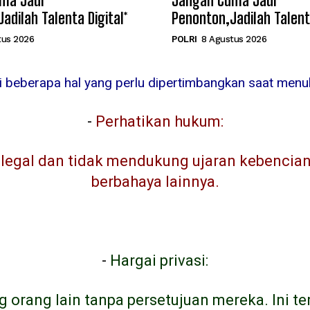
ma Jadi
Jangan Cuma Jadi
adilah Talenta Digital*
Penonton,Jadilah Talenta
tus 2026
POLRI
8 Agustus 2026
ni beberapa hal yang perlu dipertimbangkan saat menuli
-
Perhatikan hukum:
egal dan tidak mendukung ujaran kebencian, 
berbahaya lainnya.
-
Hargai privasi:
g orang lain tanpa persetujuan mereka. Ini t