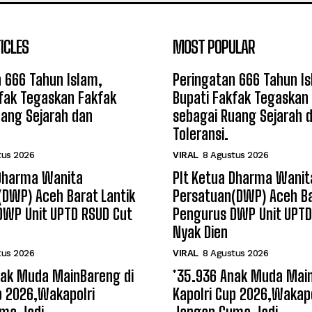
ICLES
MOST POPULAR
 666 Tahun Islam,
Peringatan 666 Tahun I
fak Tegaskan Fakfak
Bupati Fakfak Tegaskan
uang Sejarah dan
sebagai Ruang Sejarah 
Toleransi.
tus 2026
VIRAL
8 Agustus 2026
 Dharma Wanita
Plt Ketua Dharma Wanit
(DWP) Aceh Barat Lantik
Persatuan(DWP) Aceh Ba
DWP Unit UPTD RSUD Cut
Pengurus DWP Unit UPTD
Nyak Dien
tus 2026
VIRAL
8 Agustus 2026
nak Muda MainBareng di
*35.936 Anak Muda Main
p 2026,Wakapolri
Kapolri Cup 2026,Wakapo