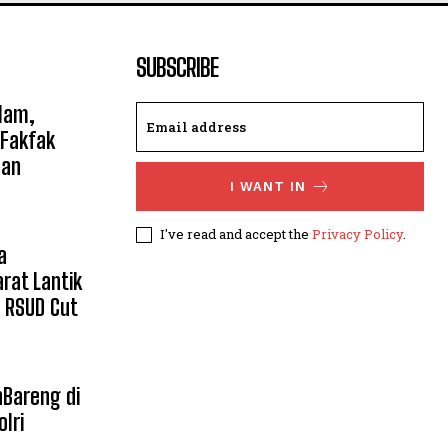
SUBSCRIBE
slam,
 Fakfak
dan
I WANT IN
I've read and accept the
Privacy Policy
.
a
rat Lantik
 RSUD Cut
Bareng di
lri