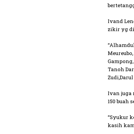
bertetang
Ivand Len
zikir yg d
“Alhamdul
Meureubo,
Gampong, 
Tanoh Dar
Zudi,Darul
Ivan juga
150 buah s
“Syukur k
kasih kam