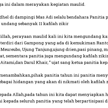
ga ini dalam merayakan kegiatan maulid.
dhel di dampingi Mas Adi selalu bendahara Panitia p
i undang sebanyak 11 kafilah zikir
illah, perayaan maulid kali ini kita mengundang ka
 terdiri dari Gampong yang ada di kemukiman Rant
Meureubo, Ujung Tanjung,ujung drien,pasi pinang, me
at, sementara panitia juga mengundang kafilah zikir
 Aitami,dan Darul Khair, ” ujat sang ketua panitia k
 menambahkan,pihak panitia tahun ini panitia men
ebagai hidangan yang akan di nikmati oleh kafilah z
epada Allah,pada tahun ini kita dapat menyiapkan 
i kepada seluruh panitia yang telah berpartisipasi