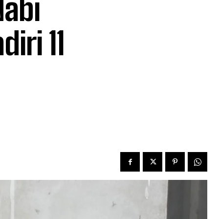
Nabi
ri 11