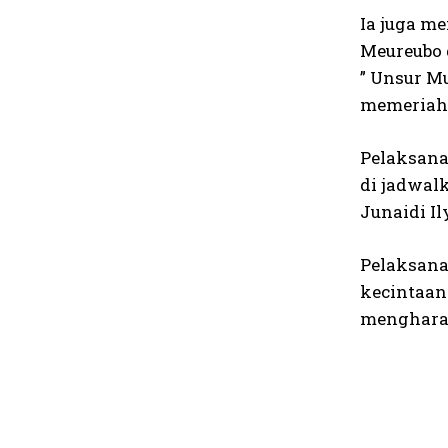
Ia juga m
Meureubo 
” Unsur M
memeriahk
Pelaksana
di jadwal
Junaidi I
Pelaksana
kecintaan
menghara