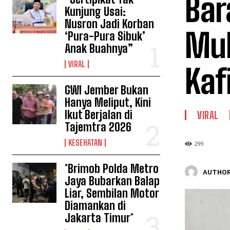
Bar
Kunjung Usai:
Nusron Jadi Korban
Muh
‘Pura-Pura Sibuk’
Anak Buahnya”
VIRAL
Kafi
GWI Jember Bukan
Hanya Meliput, Kini
Ikut Berjalan di
VIRAL
Tajemtra 2026
KESEHATAN
299
*Brimob Polda Metro
AUTHOR
Jaya Bubarkan Balap
Liar, Sembilan Motor
Diamankan di
Jakarta Timur*