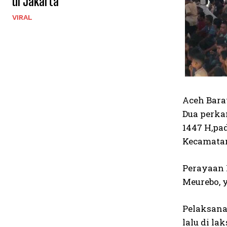
di Jakarta
VIRAL
Aceh Bara
Dua perk
1447 H,pa
Kecamatan
Perayaan 
Meurebo, 
Pelaksana
lalu di l