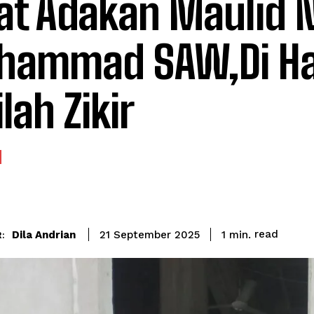
at Adakan Maulid 
ammad SAW,Di Hadi
lah Zikir
read
Dila Andrian
1
min.
21 September 2025
: