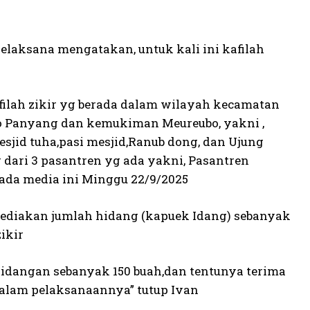
elaksana mengatakan, untuk kali ini kafilah
filah zikir yg berada dalam wilayah kecamatan
o Panyang dan kemukiman Meureubo, yakni ,
sjid tuha,pasi mesjid,Ranub dong, dan Ujung
 dari 3 pasantren yg ada yakni, Pasantren
epada media ini Minggu 22/9/2025
yediakan jumlah hidang (kapuek Idang) sebanyak
ikir
hidangan sebanyak 150 buah,dan tentunya terima
 dalam pelaksanaannya” tutup Ivan