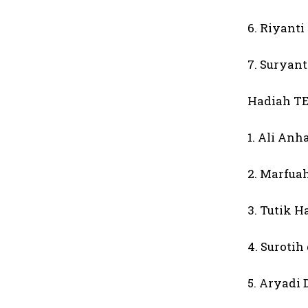
6. Riyanti
7. Suryan
Hadiah T
1. Ali Anh
2. Marfua
3. Tutik 
4. Surotih
5. Aryadi