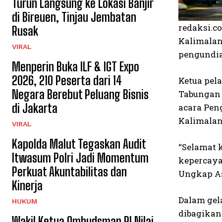
Turun Langsung ke Lokasi Banjir
di Bireuen, Tinjau Jembatan
redaksi.c
Rusak
Kalimalan
VIRAL
pengundia
Menperin Buka ILF & IGT Expo
2026, 210 Peserta dari 14
Ketua pel
Negara Berebut Peluang Bisnis
Tabungan 
di Jakarta
acara Pen
Kalimalang
VIRAL
Kapolda Malut Tegaskan Audit
“Selamat 
Itwasum Polri Jadi Momentum
kepercaya
Perkuat Akuntabilitas dan
Ungkap As
Kinerja
Dalam gela
HUKUM
dibagikan
Wakil Ketua Ombudsman RI Nilai