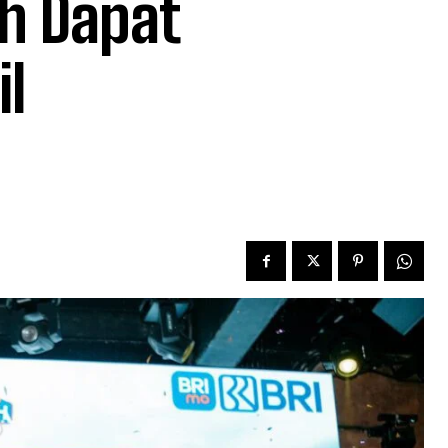
h Dapat
il