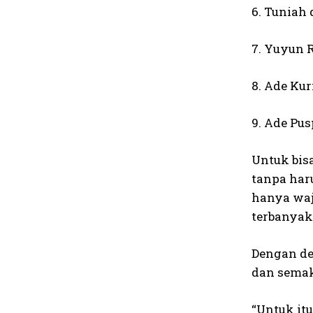
6. Tuniah
7. Yuyun 
8. Ade Ku
9. Ade Pu
Untuk bis
tanpa har
hanya waj
terbanyak
Dengan de
dan semak
“Untuk it