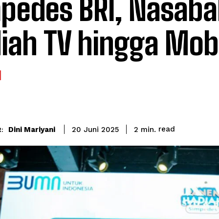
pedes BRI, Nasaba
iah TV hingga Mob
read
Dini Mariyani
2
min.
20 Juni 2025
: