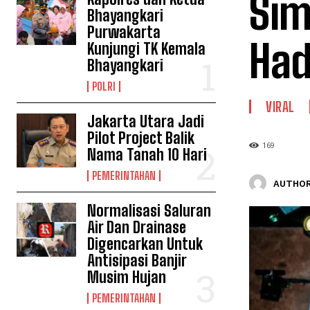
Sim
Bhayangkari
Purwakarta
Had
Kunjungi TK Kemala
Bhayangkari
POLRI
VIRAL
Jakarta Utara Jadi
Pilot Project Balik
169
Nama Tanah 10 Hari
PEMERINTAHAN
AUTHOR
Normalisasi Saluran
Air Dan Drainase
Digencarkan Untuk
Antisipasi Banjir
Musim Hujan
PEMERINTAHAN