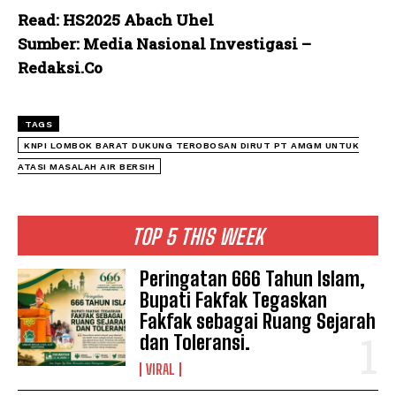
Read: HS2025 Abach Uhel
Sumber: Media Nasional Investigasi –
Redaksi.Co
TAGS
KNPI LOMBOK BARAT DUKUNG TEROBOSAN DIRUT PT AMGM UNTUK
ATASI MASALAH AIR BERSIH
TOP 5 THIS WEEK
Peringatan 666 Tahun Islam,
Bupati Fakfak Tegaskan
Fakfak sebagai Ruang Sejarah
dan Toleransi.
VIRAL