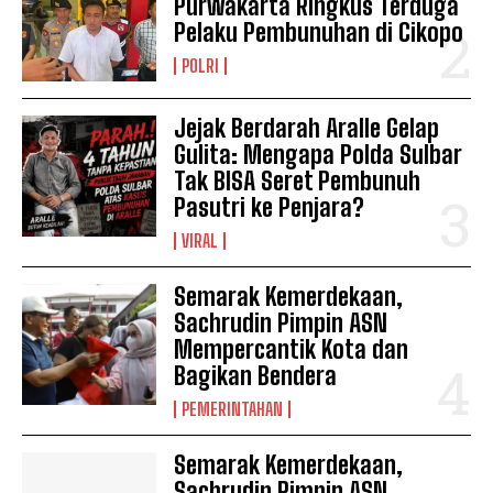
Purwakarta Ringkus Terduga
Pelaku Pembunuhan di Cikopo
POLRI
Jejak Berdarah Aralle Gelap
Gulita: Mengapa Polda Sulbar
Tak BISA Seret Pembunuh
Pasutri ke Penjara?
VIRAL
Semarak Kemerdekaan,
Sachrudin Pimpin ASN
Mempercantik Kota dan
Bagikan Bendera
PEMERINTAHAN
Semarak Kemerdekaan,
Sachrudin Pimpin ASN