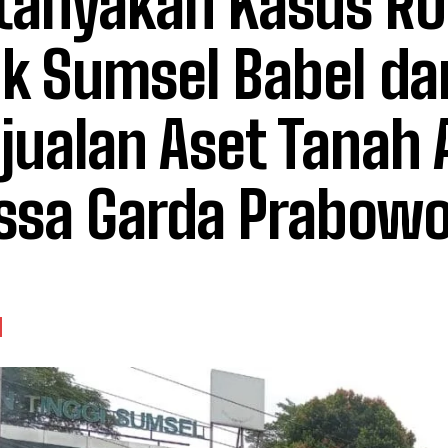
tanyakan Kasus R
k Sumsel Babel da
jualan Aset Tanah
sa Garda Prabow