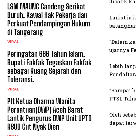
dibalik ka
LSM MAUNG Gandeng Serikat
Buruh, Kawal Hak Pekerja dan
Lanjut ia
Perkuat Pendampingan Hukum
batanghar
di Tangerang
“Dalam ka
VIRAL
ujarnya Fe
Peringatan 666 Tahun Islam,
Bupati Fakfak Tegaskan Fakfak
Lebih lan
sebagai Ruang Sejarah dan
Pendaftar
Toleransi.
VIRAL
“Sampai h
PTSL Tahun
Plt Ketua Dharma Wanita
Persatuan(DWP) Aceh Barat
Oleh seba
Lantik Pengurus DWP Unit UPTD
dapat ter
RSUD Cut Nyak Dien