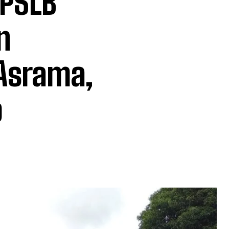
UPSLB
n
 Asrama,
o