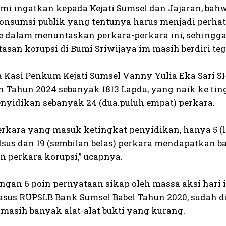
kami ingatkan kepada Kejati Sumsel dan Jajaran, bah
onsumsi publik yang tentunya harus menjadi perhati
 dalam menuntaskan perkara-perkara ini, sehingg
asan korupsi di Bumi Sriwijaya im masih berdiri teg
 Kasi Penkum Kejati Sumsel Vanny Yulia Eka Sari
 Tahun 2024 sebanyak 1813 Lapdu, yang naik ke ting
enyidikan sebanyak 24 (dua.puluh empat) perkara.
perkara yang masuk ketingkat penyidikan, hanya 5
idsus dan 19 (sembilan belas) perkara mendapatkan
n perkara korupsi,” ucapnya.
engan 6 poin pernyataan sikap oleh massa aksi hari 
asus RUPSLB Bank Sumsel Babel Tahun 2020, sudah d
 masih banyak alat-alat bukti yang kurang.