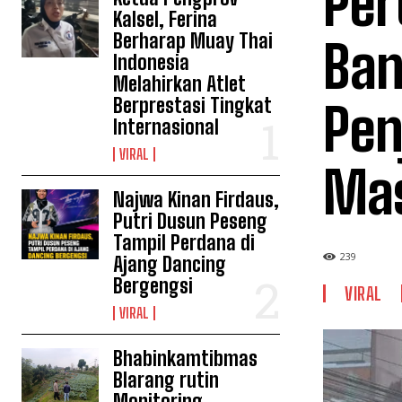
Per
Kalsel, Ferina
Berharap Muay Thai
Ban
Indonesia
Melahirkan Atlet
Berprestasi Tingkat
Pen
Internasional
VIRAL
Mas
Najwa Kinan Firdaus,
Putri Dusun Peseng
Tampil Perdana di
239
Ajang Dancing
Bergengsi
VIRAL
VIRAL
Bhabinkamtibmas
Blarang rutin
Monitoring