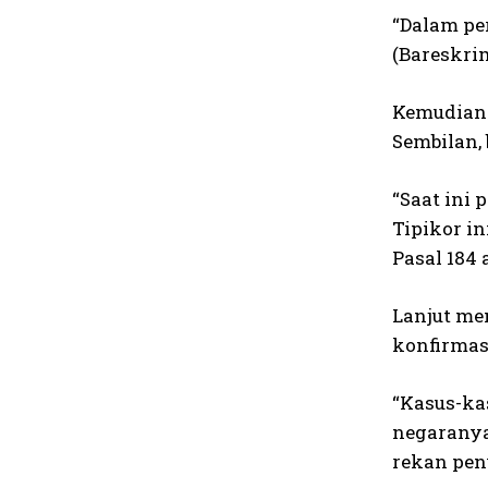
“Dalam pe
(Bareskrim
Kemudian 
Sembilan,
“Saat ini
Tipikor i
Pasal 184 
Lanjut me
konfirmas
“Kasus-ka
negaranya
rekan pen