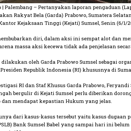
o | Palembang – Pertanyakan laporan pengaduan (Lap
akan Rakyat Bela (Garda) Prabowo, Sumatera Selatan 
ntor Kejaksaan Tinggi (Kejati) Sumsel, Senin (6/1/2
embubarkan diri, dalam aksi ini sempat alot dan m
arena massa aksi kecewa tidak ada penjelasan secara
 dilakukan oleh Garda Prabowo Sumsel sebagai or
 Presiden Republik Indonesia (RI) khususnya di Suma
estigasi RI dan Staf Khusus Garda Prabowo, Feryan
engah bergulir di Kejati Sumsel perlu diberikan doro
 dan mendapat kepastian Hukum yang jelas.
tunya dari kasus-kasus tersebut yaitu kasus duga
PSLB) Bank Sumsel Babel yang sampai hari ini belum 