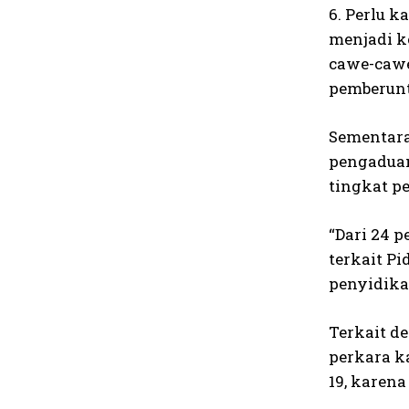
6. Perlu 
menjadi k
cawe-cawe
pemberunt
Sementara
pengaduan
tingkat p
“Dari 24 
terkait P
penyidika
Terkait d
perkara k
19, karena