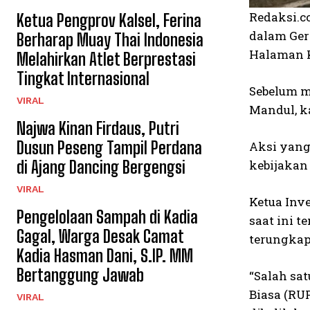
Redaksi.c
Ketua Pengprov Kalsel, Ferina
dalam Ger
Berharap Muay Thai Indonesia
Halaman Ka
Melahirkan Atlet Berprestasi
Tingkat Internasional
Sebelum m
VIRAL
Mandul, k
Najwa Kinan Firdaus, Putri
Dusun Peseng Tampil Perdana
Aksi yang
di Ajang Dancing Bergengsi
kebijakan
VIRAL
Ketua Inv
Pengelolaan Sampah di Kadia
saat ini t
Gagal, Warga Desak Camat
terungkap
Kadia Hasman Dani, S.IP. MM
Bertanggung Jawab
“Salah sa
Biasa (RU
VIRAL