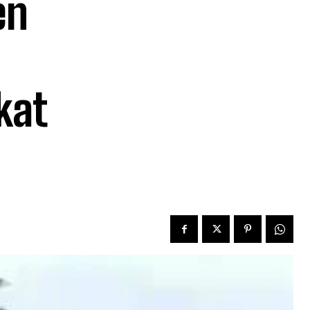
en
kat