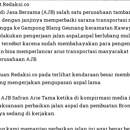
t.Redaksi.co
di Jasa Bersama (AJB) salah satu perusahaan tamban
dengan janjinya memperbaiki sarana transportasi
ngga ke Gampong Blang Geunang kecamatan Kaway XVI
lakukan pengerjaan jalan aspal,aspal berlubang mula
 tersebut karena sudah membahayakan para pengenda
n bisa memperlancar arus transportasi masyarakat 
erusahaan AJB.
auan Redaksi.co pada terlihat kendaraan besar memb
ang mengerjakan pengupasan aspal lama.
AJB Safran Arie Tama ketika di kompirmasi media
aksanaan perbaikan jalan aspal dan pembuatan Br
a sedang di kerjakan.
ng,kami memantau perbaikan jalan ini agar benar bena