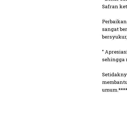
Safran ke
Perbaikan
sangat be
bersyukur
” Apresia
sehingga 
Setidakny
membantu 
umum.***