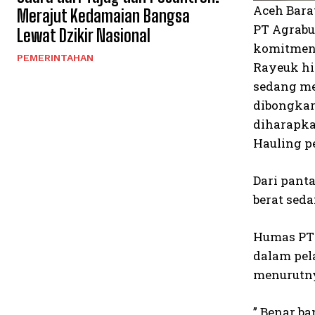
Aceh Bara
Merajut Kedamaian Bangsa
PT Agrabu
Lewat Dzikir Nasional
komitmen 
PEMERINTAHAN
Rayeuk hi
sedang me
dibongkar
diharapka
Hauling p
Dari pant
berat sed
Humas PT 
dalam pel
menurutny
” Benar ba