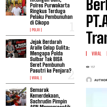
Ber
Polres Purwakarta
Ringkus Terduga
PT.
Pelaku Pembunuhan
di Cikopo
POLRI
Tra
Jejak Berdarah
Aralle Gelap Gulita:
Mengapa Polda
VIRAL
Sulbar Tak BISA
Seret Pembunuh
157
Pasutri ke Penjara?
VIRAL
AUTHOR
Semarak
Kemerdekaan,
Sachrudin Pimpin