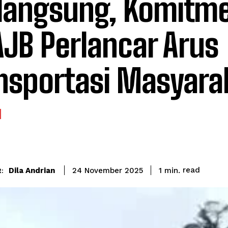
langsung, Komitm
AJB Perlancar Arus
nsportasi Masyara
read
Dila Andrian
1
min.
24 November 2025
: