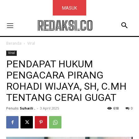
MASUK
REDAKSI.CO
Beranda
Viral
Viral
PENDAPAT HUKUM
PENGACARA PIRANG
ROHADI WIJAYA, SH, C.MH
TENTANG CERAI GUGAT
Penulis
Suhaili .
-
3 April 2025
618
0