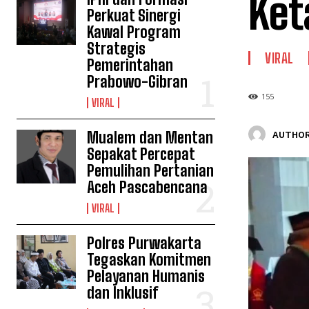
Ket
Perkuat Sinergi
Kawal Program
Strategis
VIRAL
Pemerintahan
Prabowo-Gibran
155
VIRAL
Mualem dan Mentan
AUTHOR
Sepakat Percepat
Pemulihan Pertanian
Aceh Pascabencana
VIRAL
Polres Purwakarta
Tegaskan Komitmen
Pelayanan Humanis
dan Inklusif