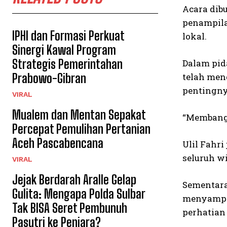
Acara dibu
penampila
IPHI dan Formasi Perkuat
lokal.
Sinergi Kawal Program
Strategis Pemerintahan
Dalam pid
Prabowo-Gibran
telah men
pentingny
VIRAL
Mualem dan Mentan Sepakat
“Membangu
Percepat Pemulihan Pertanian
Aceh Pascabencana
Ulil Fahr
seluruh w
VIRAL
Jejak Berdarah Aralle Gelap
Sementara 
Gulita: Mengapa Polda Sulbar
menyampai
Tak BISA Seret Pembunuh
perhatian
Pasutri ke Penjara?