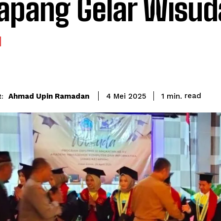
apang Gelar Wisud
read
Ahmad Upin Ramadan
1
min.
4 Mei 2025
: