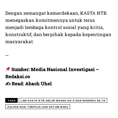
Dengan semangat kemerdekaan, KASTA NTB
menegaskan komitmennya untuk terus
menjadi lembaga kontrol sosial yang kritis,
konstruktif, dan berpihak kepada kepentingan
masyarakat.
—
Sumber: Media Nasional Investigasi –
Redaksi.co
✍️ Read: Abach Uhel
TAGS
LSM KASTA NTB GELAR MUSDA KE-5 DAN RAKERDA KE-10
ZULFAN HADI TERPILIH JADI KETUM BARU