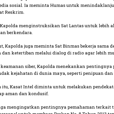
edia sosial. Ia meminta Humas untuk menindaklanj
at Reskrim.
u, Kapolda menginstruksikan Sat Lantas untuk lebih
an berkendara.
jut, Kapolda juga meminta Sat Binmas bekerja sa
dan ketertiban melalui dialog di radio agar lebih 
 keamanan siber, Kapolda menekankan pentingnya pa
dak kejahatan di dunia maya, seperti penipuan dan
 itu, Kasat Intel diminta untuk melakukan pendek
tap aman dan kondusif.
uga mengingatkan pentingnya pemahaman terkait t
ersonel untuk membaca Perkap No. 8 Tahun 2013 ten