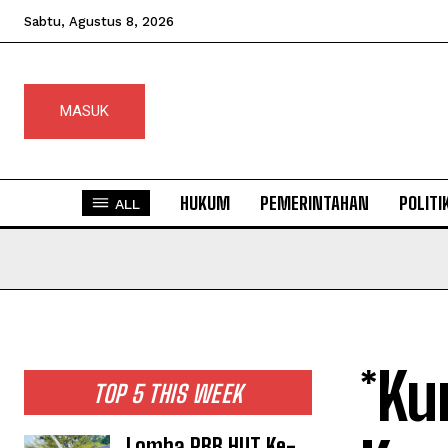
Sabtu, Agustus 8, 2026
MASUK
HUKUM
PEMERINTAHAN
POLITI
ALL
*Ku
TOP 5 THIS WEEK
Lomba PBB HUT Ke-