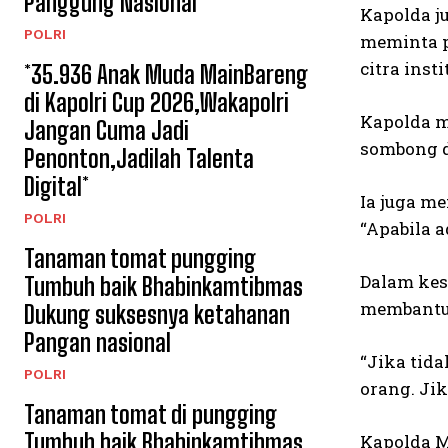
Panggung Nasional*
Kapolda j
POLRI
meminta p
citra insti
*35.936 Anak Muda MainBareng
di Kapolri Cup 2026,Wakapolri
Kapolda m
Jangan Cuma Jadi
sombong d
Penonton,Jadilah Talenta
Digital*
Ia juga m
POLRI
“Apabila 
Tanaman tomat pungging
Dalam kes
Tumbuh baik Bhabinkamtibmas
membantu
Dukung suksesnya ketahanan
Pangan nasional
“Jika tid
POLRI
orang. Ji
Tanaman tomat di pungging
Tumbuh baik Bhabinkamtibmas
Kapolda M