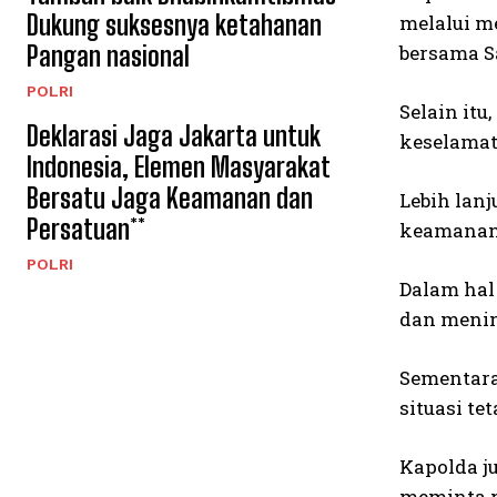
Dukung suksesnya ketahanan
melalui m
Pangan nasional
bersama S
POLRI
Selain it
Deklarasi Jaga Jakarta untuk
keselamat
Indonesia, Elemen Masyarakat
Bersatu Jaga Keamanan dan
Lebih lan
Persatuan**
keamanan 
POLRI
Dalam hal
dan menin
Sementara
situasi te
Kapolda j
meminta p