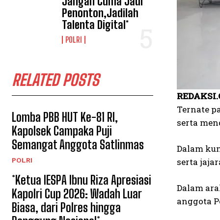
Jangan Cuma Jadi
Penonton,Jadilah
Talenta Digital*
POLRI
RELATED POSTS
REDAKSI.
Ternate p
Lomba PBB HUT Ke-81 RI,
serta men
Kapolsek Campaka Puji
Semangat Anggota Satlinmas
Dalam kun
POLRI
serta jaja
*Ketua IESPA Ibnu Riza Apresiasi
Dalam ara
Kapolri Cup 2026: Wadah Luar
anggota Po
Biasa, dari Polres hingga