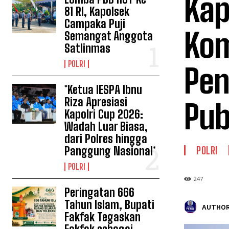
Kap
81 RI, Kapolsek
Campaka Puji
Kom
Semangat Anggota
Satlinmas
POLRI
Pen
*Ketua IESPA Ibnu
Riza Apresiasi
Pub
Kapolri Cup 2026:
Wadah Luar Biasa,
dari Polres hingga
Panggung Nasional*
POLRI
POLRI
247
Peringatan 666
Tahun Islam, Bupati
AUTHOR
Fakfak Tegaskan