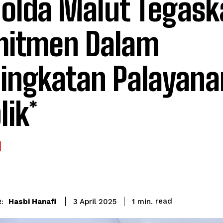
olda Malut Tegask
itmen Dalam
ingkatan Palayana
lik*
read
Hasbi Hanafi
1
min.
3 April 2025
: