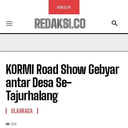
MASUK
REDAKSI.CO
KORMI Road Show Gebyar
antar Desa Se-
Tajurhalang
OLAHRAGA
224