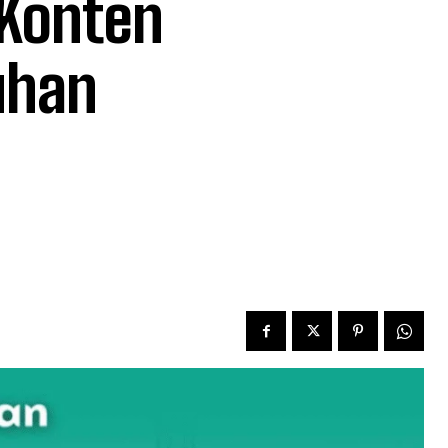
 Konten
uhan