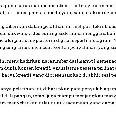
 agama harus mampu membuat konten yang menarik
t, terutama generasi muda yang sangat akrab dengan
ng diberikan dalam pelatihan ini meliputi teknik d
sual dakwah, video editing sederhana menggunakan p
alui platform-platform digital seperti Instagram, Y
angsung untuk membuat konten penyuluhan yang sesu
 ini menghadirkan narasumber dari Kanwil Kemena
m dunia konten kreatif. Antusiasme peserta terlihat 
l karya kreatif yang dipresentasikan di akhir sesi pe
anya pelatihan ini, diharapkan para penyuluh agam
if di lapangan, tetapi juga mampu menjangkau masyar
lam menyebarkan nilai-nilai keagamaan yang damai, t