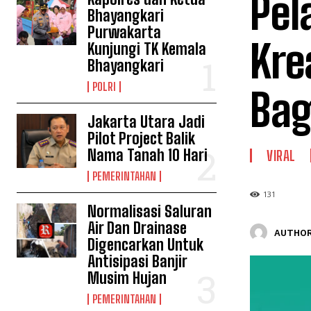
Pel
Bhayangkari
Purwakarta
Kre
Kunjungi TK Kemala
Bhayangkari
POLRI
Bag
Jakarta Utara Jadi
Pilot Project Balik
Nama Tanah 10 Hari
VIRAL
PEMERINTAHAN
131
Normalisasi Saluran
Air Dan Drainase
AUTHOR
Digencarkan Untuk
Antisipasi Banjir
Musim Hujan
PEMERINTAHAN