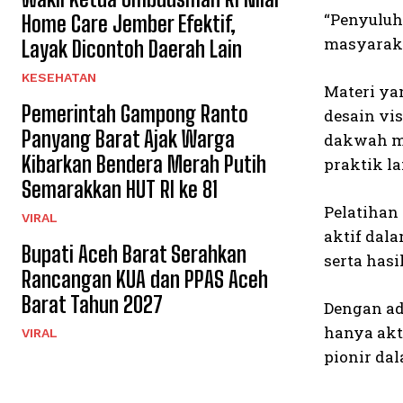
“Penyuluh
Home Care Jember Efektif,
masyaraka
Layak Dicontoh Daerah Lain
KESEHATAN
Materi ya
Pemerintah Gampong Ranto
desain vi
Panyang Barat Ajak Warga
dakwah mel
Kibarkan Bendera Merah Putih
praktik l
Semarakkan HUT RI ke 81
Pelatihan
VIRAL
aktif dala
Bupati Aceh Barat Serahkan
serta hasi
Rancangan KUA dan PPAS Aceh
Barat Tahun 2027
Dengan ad
hanya akt
VIRAL
pionir da