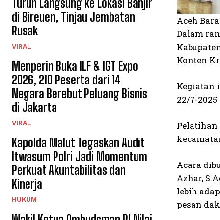
Turun Langsung ke Lokasi Banjir
di Bireuen, Tinjau Jembatan
Aceh Bara
Rusak
Dalam ran
Kabupaten
VIRAL
Konten Kr
Menperin Buka ILF & IGT Expo
2026, 210 Peserta dari 14
Kegiatan 
Negara Berebut Peluang Bisnis
22/7-2025
di Jakarta
VIRAL
Pelatihan 
kecamatan
Kapolda Malut Tegaskan Audit
Itwasum Polri Jadi Momentum
Acara dib
Perkuat Akuntabilitas dan
Azhar, S.
Kinerja
lebih ada
HUKUM
pesan dak
Wakil Ketua Ombudsman RI Nilai