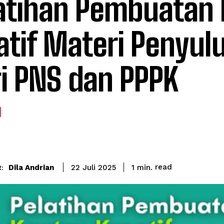
atihan Pembuatan
atif Materi Penyul
i PNS dan PPPK
read
Dila Andrian
1
min.
22 Juli 2025
: