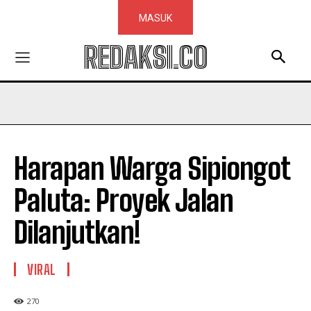
MASUK
REDAKSI.CO
Harapan Warga Sipiongot
Paluta: Proyek Jalan
Dilanjutkan!
VIRAL
270