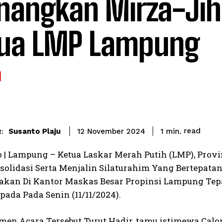
angkan Mirza-Jih
ua LMP Lampung
read
Susanto Plaju
1
min.
12 November 2024
:
 | Lampung – Ketua Laskar Merah Putih (LMP), Provin
solidasi Serta Menjalin Silaturahim Yang Bertepata
akan Di Kantor Maskas Besar Propinsi Lampung Tep
ada Pada Senin (11/11/2024).
en Acara Tersebut Turut Hadir, tamu istimewa Cal