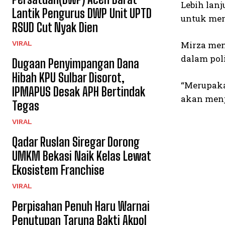
Lebih lan
Lantik Pengurus DWP Unit UPTD
untuk mem
RSUD Cut Nyak Dien
VIRAL
Mirza men
dalam poli
Dugaan Penyimpangan Dana
Hibah KPU Sulbar Disorot,
“Merupaka
IPMAPUS Desak APH Bertindak
akan menj
Tegas
VIRAL
Qadar Ruslan Siregar Dorong
UMKM Bekasi Naik Kelas Lewat
Ekosistem Franchise
VIRAL
Perpisahan Penuh Haru Warnai
Penutupan Taruna Bakti Akpol