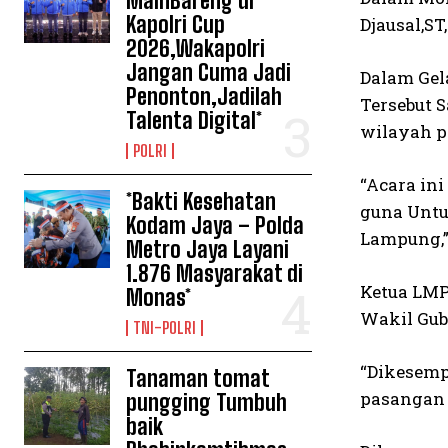
MainBareng di
Kapolri Cup
Djausal,S
2026,Wakapolri
Jangan Cuma Jadi
Dalam Gel
Penonton,Jadilah
Tersebut 
Talenta Digital*
wilayah p
POLRI
“Acara in
*Bakti Kesehatan
guna Untu
Kodam Jaya – Polda
Lampung,”
Metro Jaya Layani
1.876 Masyarakat di
Ketua LMP
Monas*
Wakil Gub
TNI-POLRI
“Dikesemp
Tanaman tomat
pasangan 
pungging Tumbuh
baik