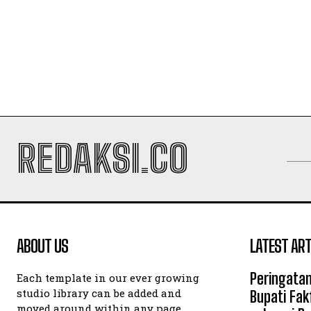
REDAKSI.CO
ABOUT US
LATEST ART
Peringatan
Each template in our ever growing
studio library can be added and
Bupati Fak
moved around within any page