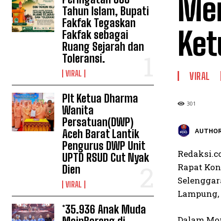
Men
Tahun Islam, Bupati
Fakfak Tegaskan
Ket
Fakfak sebagai
Ruang Sejarah dan
Toleransi.
VIRAL
VIRAL
Plt Ketua Dharma
301
Wanita
Persatuan(DWP)
AUTHOR
Aceh Barat Lantik
Pengurus DWP Unit
Redaksi.co
UPTD RSUD Cut Nyak
Rapat Kon
Dien
Selenggar
VIRAL
Lampung, p
*35.936 Anak Muda
Dalam Mom