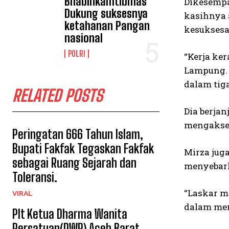
Bhabinkamtibmas
Dikesempa
Dukung suksesnya
kasihnya 
ketahanan Pangan
kesuksesan
nasional
POLRI
“Kerja ke
Lampung. 
dalam tiga
RELATED POSTS
Dia berja
mengaksel
Peringatan 666 Tahun Islam,
Bupati Fakfak Tegaskan Fakfak
Mirza jug
sebagai Ruang Sejarah dan
menyebar
Toleransi.
“Laskar m
VIRAL
dalam mem
Plt Ketua Dharma Wanita
Persatuan(DWP) Aceh Barat