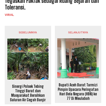
Tegaskan Fakfak sebagai Ruang Sejarah dan
Toleransi.
VIRAL
SEBELUMNYA
SELANJUTNYA
Bupati Aceh Barat Tarmizi
Sinergi Polsek Tebing
Pimpin Upacara Peringatan
Tinggi Barat dan
Hari Bela Negara (HBN) ke
Masyarakat Bersihkan
77 Di Meulaboh
Saluran Air Cegah Banjir