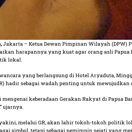
,
Jakarta – Ketua Dewan Pimpinan Wilayah (DPW) Pr
kan harapannya yang kuat agar orang asli Papua Ba
tik lokal.
ancara yang berlangsung di Hotel Aryaduta, Mingg
R) hadir sebagai wadah penting untuk mewujudkan cit
i mengenai keberadaan Gerakan Rakyat di Papua Ba
” ujarnya.
kini, melalui GR, akan lahir tokoh-tokoh politik lo
agai simbol, tetapi sebagai pemimpin sejati yang me