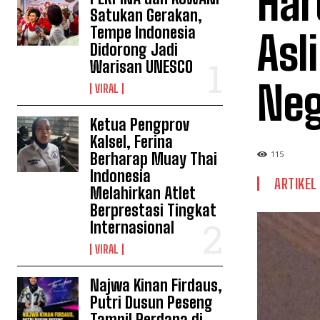
Har
Satukan Gerakan,
Tempe Indonesia
Asl
Didorong Jadi
Warisan UNESCO
Neg
VIRAL
Ketua Pengprov
Kalsel, Ferina
115
Berharap Muay Thai
Indonesia
ARTIKEL
Melahirkan Atlet
Berprestasi Tingkat
Internasional
VIRAL
Najwa Kinan Firdaus,
Putri Dusun Peseng
Tampil Perdana di