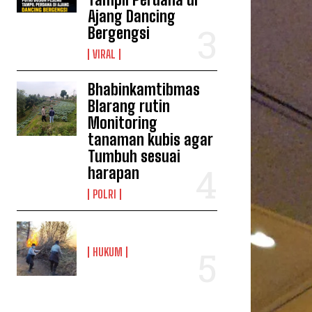
Ajang Dancing
Bergengsi
VIRAL
Bhabinkamtibmas
Blarang rutin
Monitoring
tanaman kubis agar
Tumbuh sesuai
harapan
POLRI
HUKUM