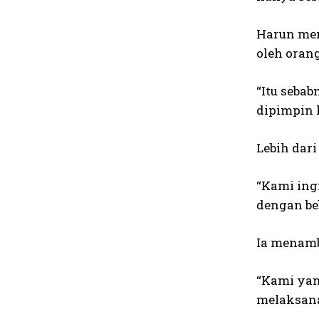
Harun men
oleh oran
“Itu seba
dipimpin l
Lebih dar
“Kami ing
dengan be
Ia menamb
“Kami yan
melaksana