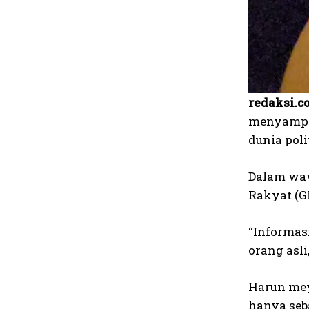
redaksi.co
menyampai
dunia poli
Dalam waw
Rakyat (G
“Informas
orang asli,
Harun meya
hanya seb