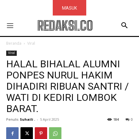
MASUK
REDAKSI.CO
Beranda
Viral
Viral
HALAL BIHALAL ALUMNI
PONPES NURUL HAKIM
DIHADIRI RIBUAN SANTRI /
WATI DI KEDIRI LOMBOK
BARAT.
Penulis
Suhaili .
-
5 April 2025
184
0