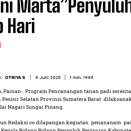
oni Marta”Penyulu
p Hari
read
OTRIYA S
1
min.
4 Juni 2025
:
o, Painan-. Program Pencanangan tanan padi seren
 Pesisir Selatan Provinsi Sumatera Barat dilaksana
lai Nagari Sungai Pinang.
aun Redaksi.co dilapangan kegiatan penananam pad
epala Bidang Bidang Penyuluh Pertanian Kabupaten 