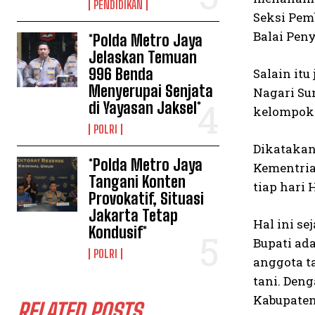
PENDIDIKAN
Seksi Pem
Balai Pen
*Polda Metro Jaya
Jelaskan Temuan
996 Benda
Salain it
Menyerupai Senjata
Nagari Su
di Yayasan Jaksel*
kelompok 
POLRI
Dikatakan
*Polda Metro Jaya
Kementria
Tangani Konten
tiap hari
Provokatif, Situasi
Jakarta Tetap
Hal ini s
Kondusif*
Bupati ad
POLRI
anggota t
tani. Den
Kabupaten 
RELATED POSTS