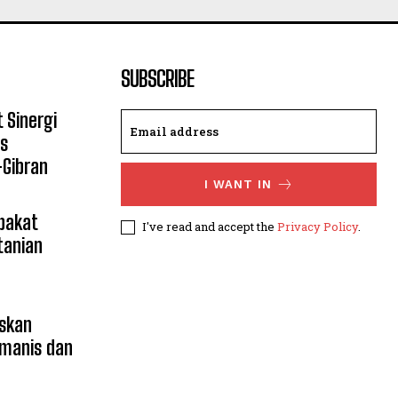
SUBSCRIBE
 Sinergi
s
Gibran
I WANT IN
pakat
I've read and accept the
Privacy Policy
.
tanian
skan
manis dan