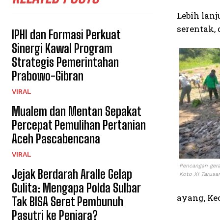
Lebih lan
serentak,
IPHI dan Formasi Perkuat
Sinergi Kawal Program
Strategis Pemerintahan
Prabowo-Gibran
VIRAL
Mualem dan Mentan Sepakat
Percepat Pemulihan Pertanian
Aceh Pascabencana
VIRAL
Pencangan ger
Jejak Berdarah Aralle Gelap
Koto XI Tarusa
Gulita: Mengapa Polda Sulbar
ayang, Ke
Tak BISA Seret Pembunuh
Pasutri ke Penjara?