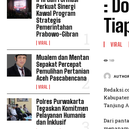
: D
Perkuat Sinergi
Kawal Program
Tia
Strategis
Pemerintahan
Prabowo-Gibran
VIRAL
VIRAL
Mualem dan Mentan
169
Sepakat Percepat
Pemulihan Pertanian
AUTHOR
Aceh Pascabencana
VIRAL
Redaksi.c
Kabupaten
Polres Purwakarta
Tanjung A
Tegaskan Komitmen
Pelayanan Humanis
Dari pant
dan Inklusif
menanam K