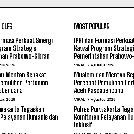
ICLES
MOST POPULAR
ormasi Perkuat Sinergi
IPHI dan Formasi Perkuat
gram Strategis
Kawal Program Strategi
han Prabowo-Gibran
Pemerintahan Prabowo-
tus 2026
VIRAL
7 Agustus 2026
n Mentan Sepakat
Mualem dan Mentan Se
Pemulihan Pertanian
Percepat Pemulihan Per
abencana
Aceh Pascabencana
tus 2026
VIRAL
7 Agustus 2026
rwakarta Tegaskan
Polres Purwakarta Tega
Pelayanan Humanis dan
Komitmen Pelayanan Hu
Inklusif
7 Agustus 2026
PENDIDIKAN
7 Agustus 2026