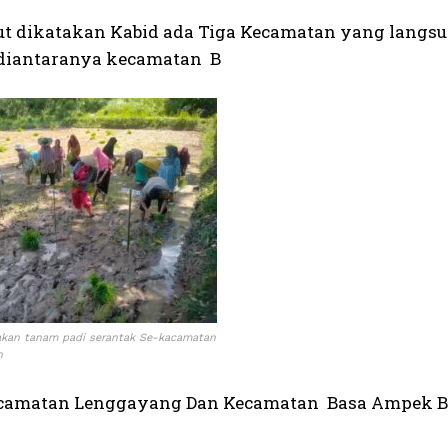
jut dikatakan Kabid ada Tiga Kecamatan yang langs
 diantaranya kecamatan B
akan tanam padi serantak Se-kacamatan
n
camatan Lenggayang Dan Kecamatan Basa Ampek Ba