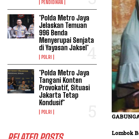
PENDIDIKAN
*Polda Metro Jaya
Jelaskan Temuan
996 Benda
Menyerupai Senjata
di Yayasan Jaksel*
POLRI
*Polda Metro Jaya
Tangani Konten
Provokatif, Situasi
Jakarta Tetap
Kondusif*
POLRI
GABUNGA
Lombok Ba
RELATED POSTS