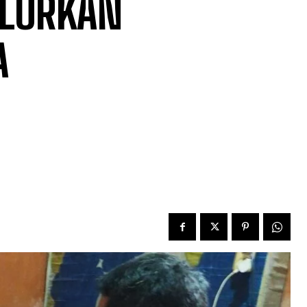
LURKAN
A