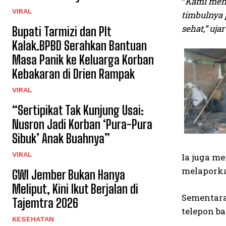
“
Kami meng
VIRAL
timbulnya p
sehat,” uj
Bupati Tarmizi dan Plt
Kalak.BPBD Serahkan Bantuan
Masa Panik ke Keluarga Korban
Kebakaran di Drien Rampak
VIRAL
“Sertipikat Tak Kunjung Usai:
Nusron Jadi Korban ‘Pura-Pura
Sibuk’ Anak Buahnya”
VIRAL
Ia juga m
melaporka
GWI Jember Bukan Hanya
Meliput, Kini Ikut Berjalan di
Sementara
Tajemtra 2026
telepon b
KESEHATAN