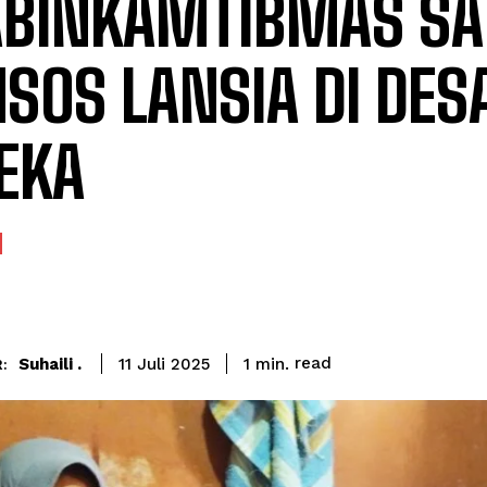
ABINKAMTIBMAS SA
SOS LANSIA DI DES
EKA
read
Suhaili .
1
min.
11 Juli 2025
: