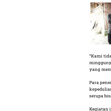
“Kami tid
minggunya
yang memb
Para pene
kepedulia
serupa bi
Kegiatan 