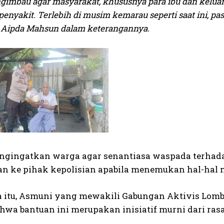
imbau agar masyarakat, khususnya para ibu dan kelua
enyakit. Terlebih di musim kemarau seperti saat ini, pas
ar Aipda Mahsun dalam keterangannya.
engingatkan warga agar senantiasa waspada terha
n ke pihak kepolisian apabila menemukan hal-hal m
 itu, Asmuni yang mewakili Gabungan Aktivis Lom
ahwa bantuan ini merupakan inisiatif murni dari ra