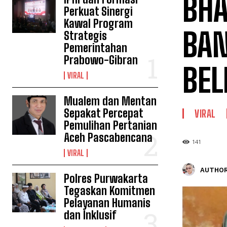
BH
Perkuat Sinergi
Kawal Program
BAN
Strategis
Pemerintahan
Prabowo-Gibran
BEL
VIRAL
Mualem dan Mentan
Sepakat Percepat
VIRAL
Pemulihan Pertanian
Aceh Pascabencana
141
VIRAL
AUTHOR
Polres Purwakarta
Tegaskan Komitmen
Pelayanan Humanis
dan Inklusif