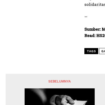
solidarita
—
Sumber: M
Read: HS2
TAGS
G
SEBELUMNYA