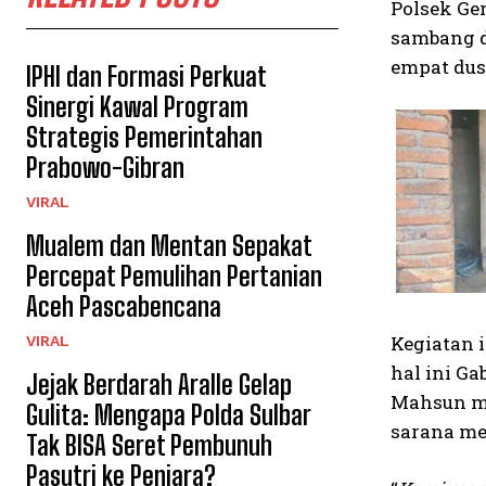
Polsek Ge
sambang d
empat dus
IPHI dan Formasi Perkuat
Sinergi Kawal Program
Strategis Pemerintahan
Prabowo-Gibran
VIRAL
Mualem dan Mentan Sepakat
Percepat Pemulihan Pertanian
Aceh Pascabencana
Kegiatan 
VIRAL
hal ini G
Jejak Berdarah Aralle Gelap
Mahsun me
Gulita: Mengapa Polda Sulbar
sarana m
Tak BISA Seret Pembunuh
Pasutri ke Penjara?