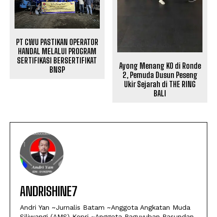
PT CWU PASTIKAN OPERATOR
HANDAL MELALUI PROGRAM
SERTIFIKASI BERSERTIFIKAT
Ayong Menang KO di Ronde
BNSP
2, Pemuda Dusun Peseng
Ukir Sejarah di THE RING
BALI
ANDRISHINE7
Andri Yan ~Jurnalis Batam ~Anggota Angkatan Muda
Siliwangi (AMS) Kepri ~Anggota Paguyuban Pasundan