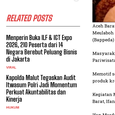
RELATED POSTS
Aceh Bara
Meulaboh 
Menperin Buka ILF & IGT Expo
(Bappeda)
2026, 210 Peserta dari 14
Negara Berebut Peluang Bisnis
Masyaraka
di Jakarta
Pariwisat
VIRAL
Memotif s
Kapolda Malut Tegaskan Audit
produk kr
Itwasum Polri Jadi Momentum
Perkuat Akuntabilitas dan
Kegiatan 
Kinerja
Barat, Ifa
HUKUM
Ifan Murd