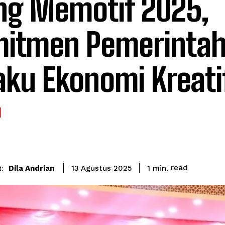
ng Memotif 2025,
itmen Pemerintah
aku Ekonomi Kreati
read
Dila Andrian
1
min.
13 Agustus 2025
: