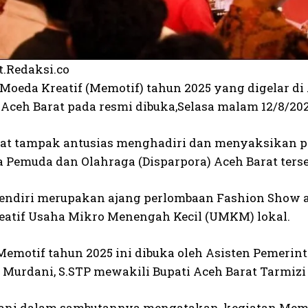
t.Redaksi.co
Moeda Kreatif (Memotif) tahun 2025 yang digelar 
 Aceh Barat pada resmi dibuka,Selasa malam 12/8/20
t tampak antusias menghadiri dan menyaksikan p
a Pemuda dan Olahraga (Disparpora) Aceh Barat terse
endiri merupakan ajang perlombaan Fashion Show an
eatif Usaha Mikro Menengah Kecil (UMKM) lokal.
Memotif tahun 2025 ini dibuka oleh Asisten Pemeri
n Murdani, S.STP mewakili Bupati Aceh Barat Tarmizi
ani dalam sambutannya mengatakan, kegiatan Mem