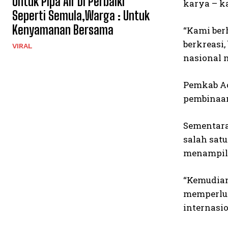
Untuk Pipa Air Di Perbaiki
karya – k
Seperti Semula,Warga : Untuk
Kenyamanan Bersama
“Kami ber
berkreasi
VIRAL
nasional 
Pemkab Ac
pembinaan
Sementara
salah sat
menampilk
“Kemudian
memperlua
internasio