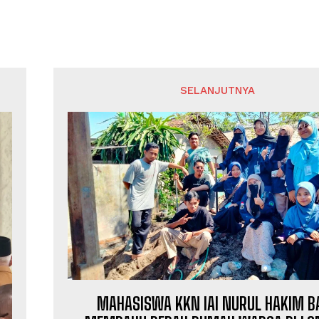
SELANJUTNYA
MAHASISWA KKN IAI NURUL HAKIM B