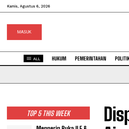
Kamis, Agustus 6, 2026
MASUK
HUKUM
PEMERINTAHAN
POLITI
ALL
Dis
TOP 5 THIS WEEK
Menperin Buka ILF &