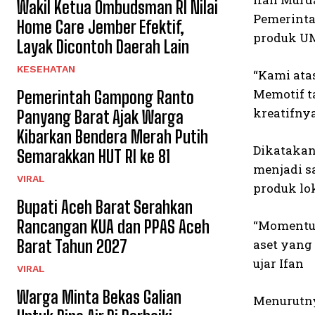
Wakil Ketua Ombudsman RI Nilai
Pemerinta
Home Care Jember Efektif,
produk U
Layak Dicontoh Daerah Lain
KESEHATAN
“Kami ata
Memotif t
Pemerintah Gampong Ranto
kreatifnya
Panyang Barat Ajak Warga
Kibarkan Bendera Merah Putih
Dikatakan 
Semarakkan HUT RI ke 81
menjadi s
VIRAL
produk lok
Bupati Aceh Barat Serahkan
Rancangan KUA dan PPAS Aceh
“Momentum
Barat Tahun 2027
aset yang
ujar Ifan
VIRAL
Warga Minta Bekas Galian
Menurutny