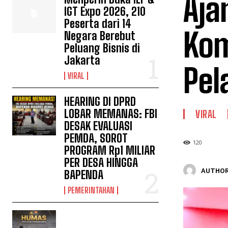
Aja
IGT Expo 2026, 210
Peserta dari 14
Kom
Negara Berebut
Peluang Bisnis di
Jakarta
Pel
VIRAL
HEARING DI DPRD
LOBAR MEMANAS: FBI
VIRAL
DESAK EVALUASI
PEMDA, SOROT
120
PROGRAM Rp1 MILIAR
PER DESA HINGGA
AUTHOR
BAPENDA
PEMERINTAHAN