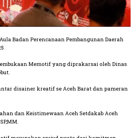
di Aula Badan Perencanaan Pembangunan Daerah
25
embukaan Memotif yang diprakarsai oleh Dinas
but.
tar disainer kreatif se Aceh Barat dan pameran
ntahan dan Keistimewaan Aceh Setdakab Aceh
 SP,MM.
otif merupakan wujud nyata dari komitmen