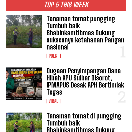
TOP 5 THIS WEEK
Tanaman tomat pungging
Tumbuh baik
Bhabinkamtibmas Dukung
suksesnya ketahanan Pangan
nasional
POLRI
Dugaan Penyimpangan Dana
Hibah KPU Sulbar Disorot,
IPMAPUS Desak APH Bertindak
Tegas
VIRAL
Tanaman tomat di pungging
Tumbuh baik
Bhabinkamtibmas Dukung