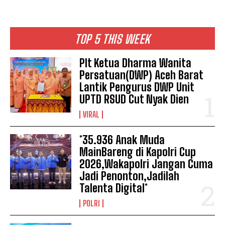
TOP 5 THIS WEEK
Plt Ketua Dharma Wanita
Persatuan(DWP) Aceh Barat
Lantik Pengurus DWP Unit
UPTD RSUD Cut Nyak Dien
VIRAL
*35.936 Anak Muda
MainBareng di Kapolri Cup
2026,Wakapolri Jangan Cuma
Jadi Penonton,Jadilah
Talenta Digital*
POLRI