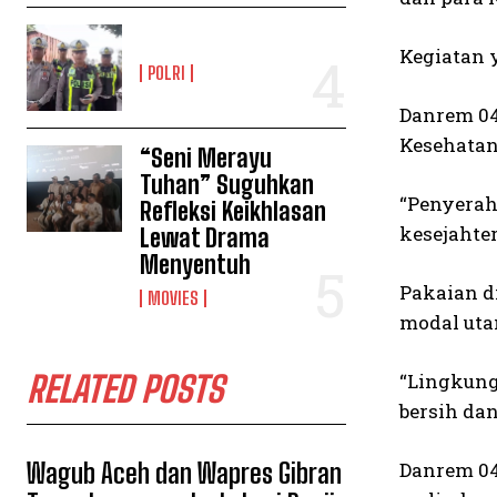
Kegiatan 
POLRI
Danrem 04
Kesehatan
“Seni Merayu
Tuhan” Suguhkan
“Penyerah
Refleksi Keikhlasan
kesejahter
Lewat Drama
Menyentuh
Pakaian d
MOVIES
modal uta
RELATED POSTS
“Lingkung
bersih da
Wagub Aceh dan Wapres Gibran
Danrem 04