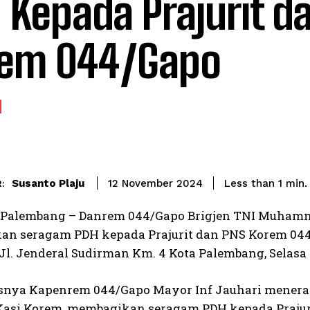
 Kepada Prajurit d
em 044/Gapo
Susanto Plaju
Less than 1
min.
12 November 2024
:
| Palembang – Danrem 044/Gapo Brigjen TNI Muhamm
n seragam PDH kepada Prajurit dan PNS Korem 04
l. Jenderal Sudirman Km. 4 Kota Palembang, Selasa (
isnya Kapenrem 044/Gapo Mayor Inf Jauhari mener
Kasi Korem, membagikan seragam PDH kepada Prajur