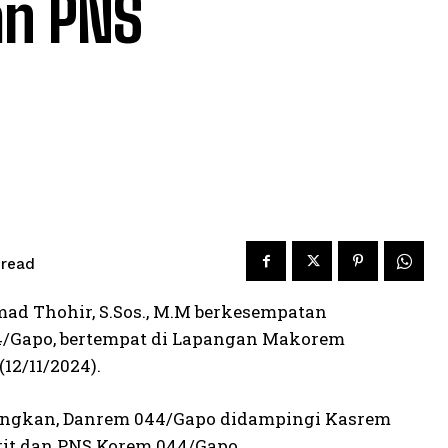
an PNS
read
ad Thohir, S.Sos., M.M berkesempatan
4/Gapo, bertempat di Lapangan Makorem
12/11/2024).
angkan, Danrem 044/Gapo didampingi Kasrem
it dan PNS Korem 044/Gapo.