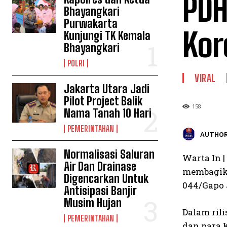
PDH
Bhayangkari
Purwakarta
Kor
Kunjungi TK Kemala
Bhayangkari
POLRI
VIRAL
Jakarta Utara Jadi
Pilot Project Balik
158
Nama Tanah 10 Hari
PEMERINTAHAN
AUTHOR
Normalisasi Saluran
Warta In 
Air Dan Drainase
membagika
Digencarkan Untuk
044/Gapo J
Antisipasi Banjir
Musim Hujan
Dalam ril
PEMERINTAHAN
dan para 