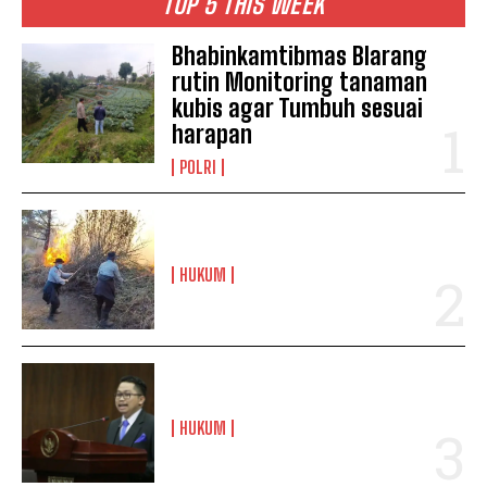
TOP 5 THIS WEEK
Bhabinkamtibmas Blarang
rutin Monitoring tanaman
kubis agar Tumbuh sesuai
harapan
POLRI
HUKUM
HUKUM