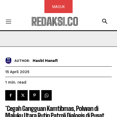
MASUK
REDAKSI.CO
Hasbi Hanafi
AUTHOR:
15 April 2025
read
1
min.
*Cegah Gangguan Kamtibmas, Polwan di
Maluku Utara Rutin Patroli Dialogis di Pusat